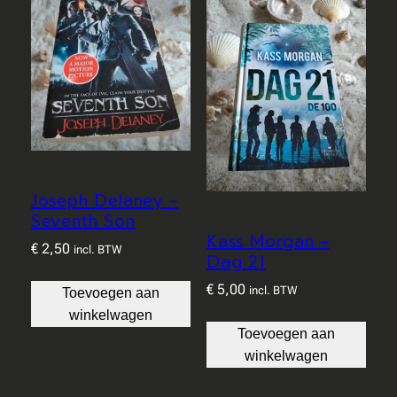
Joseph Delaney –
Seventh Son
Kass Morgan –
€
2,50
incl. BTW
Dag 21
€
5,00
incl. BTW
Toevoegen aan
winkelwagen
Toevoegen aan
winkelwagen