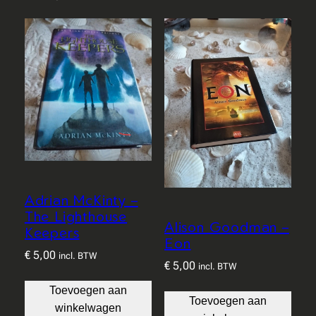
Adrian McKinty –
The Lighthouse
Alison Goodman –
Keepers
Eon
€
5,00
incl. BTW
€
5,00
incl. BTW
Toevoegen aan
Toevoegen aan
winkelwagen