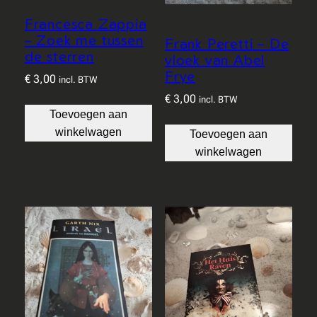
Francesca Zappia
– Zoek me tussen
Frank Peretti – De
de sterren
vloek van Abel
Frye
€
3,00
incl. BTW
€
3,00
incl. BTW
Toevoegen aan
winkelwagen
Toevoegen aan
winkelwagen