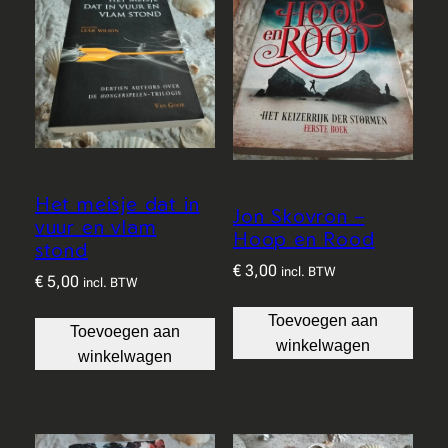
Het meisje dat in
Jon Skovron –
vuur en vlam
Hoop en Rood
stond
€
3,00
incl. BTW
€
5,00
incl. BTW
Toevoegen aan
Toevoegen aan
winkelwagen
winkelwagen