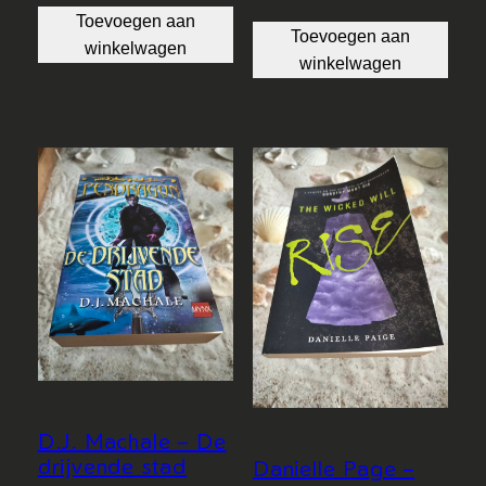
Toevoegen aan
Toevoegen aan
winkelwagen
winkelwagen
D.J. Machale – De
drijvende stad
Danielle Page –