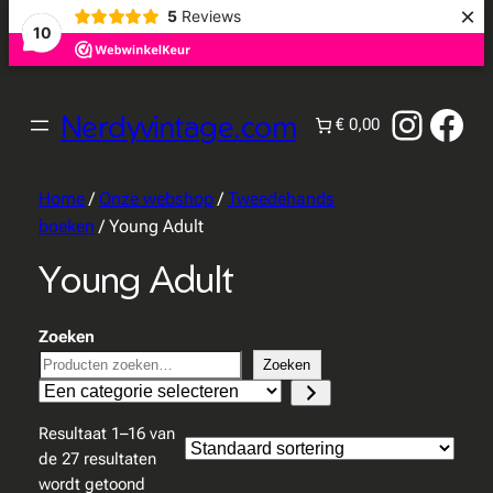
×
5
Reviews
10
Instag
Fac
Nerdyvintage.com
€ 0,00
Home
/
Onze webshop
/
Tweedehands
boeken
/ Young Adult
Young Adult
Zoeken
Zoeken
Een
categorie
Resultaat 1–16 van
selecteren
de 27 resultaten
wordt getoond