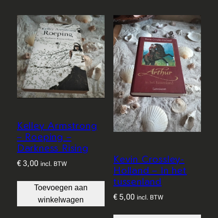
Kelley Armstrong
– Roeping –
Darkness Rising
Kevin Crossley-
€
3,00
incl. BTW
Holland – In het
tussenland
Toevoegen aan
€
5,00
incl. BTW
winkelwagen