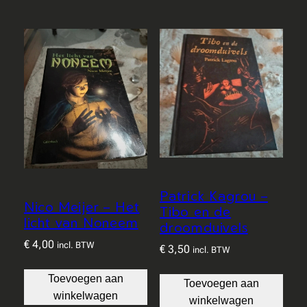
Patrick Kagrou –
Nico Meijer – Het
Tibo en de
licht van Noneem
droomduivels
€
4,00
incl. BTW
€
3,50
incl. BTW
Toevoegen aan
Toevoegen aan
winkelwagen
winkelwagen