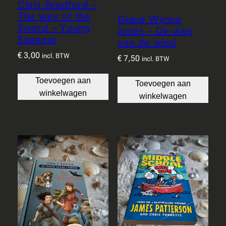
Chris Bradford –
The way of the
Diana Wynne
Sword – Young
Jones – De weg
Samurai
van de wind
€
3,00
incl. BTW
€
7,50
incl. BTW
Toevoegen aan
Toevoegen aan
winkelwagen
winkelwagen