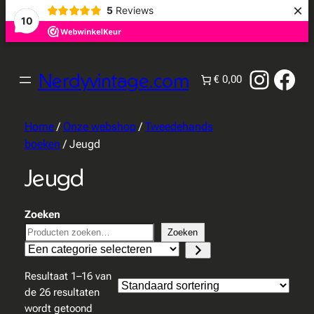
×
5
Reviews
10
Instag
Fac
Nerdyvintage.com
€ 0,00
Home
/
Onze webshop
/
Tweedehands
boeken
/ Jeugd
Jeugd
Zoeken
Zoeken
Een
categorie
Resultaat 1–16 van
selecteren
de 26 resultaten
wordt getoond