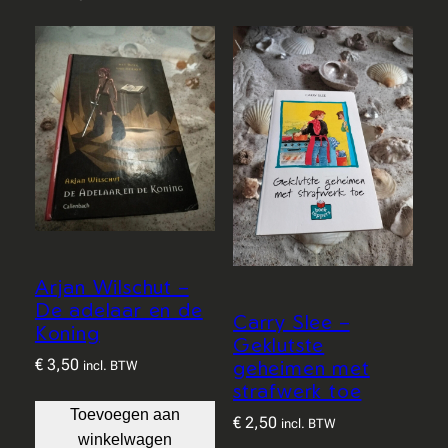
Arjan Wilschut –
De adelaar en de
Carry Slee –
Koning
Geklutste
geheimen met
€
3,50
incl. BTW
strafwerk toe
Toevoegen aan
€
2,50
incl. BTW
winkelwagen