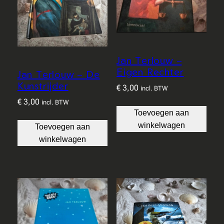
Jan Terlouw –
Eigen Rechter
Jan Terlouw – De
Kunstrijder
€
3,00
incl. BTW
€
3,00
incl. BTW
Toevoegen aan
winkelwagen
Toevoegen aan
winkelwagen