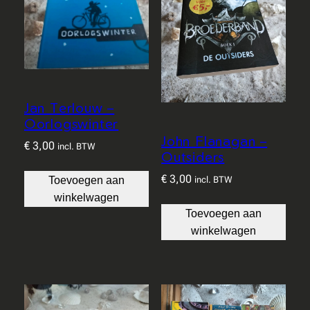
Jan Terlouw –
Oorlogswinter
John Flanagan –
€
3,00
incl. BTW
Outsiders
€
3,00
Toevoegen aan
incl. BTW
winkelwagen
Toevoegen aan
winkelwagen