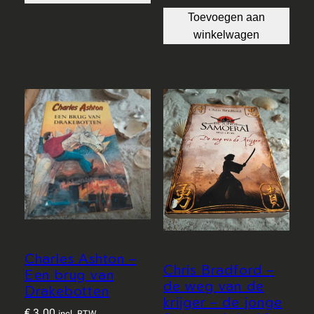
Toevoegen aan
winkelwagen
Charles Ashton –
Chris Bradford –
Een brug van
de weg van de
Drakebotten
krijger – de jonge
€
3,00
incl. BTW