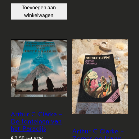
Toevoegen aan
winkelwagen
Arthur C Clarke –
De fonteinen van
het Paradijs
Arthur C Clarke –
Zomer op Icarus
€
2,50
incl. BTW