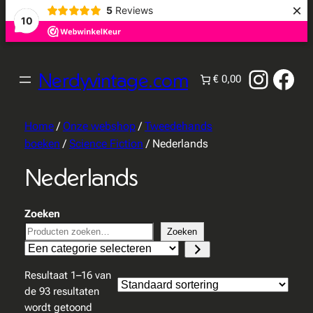
×
5
Reviews
10
Instag
Fac
Nerdyvintage.com
€ 0,00
Home
/
Onze webshop
/
Tweedehands
boeken
/
Science Fiction
/ Nederlands
Nederlands
Zoeken
Zoeken
Een
categorie
Resultaat 1–16 van
selecteren
de 93 resultaten
wordt getoond