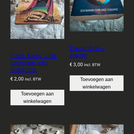
David Brin –
Aarde
Colin Kapp – De
tovenaar van
€
3,00
incl. BTW
Anharitte
€
2,00
incl. BTW
Toevoegen aan
winkelwagen
Toevoegen aan
winkelwagen