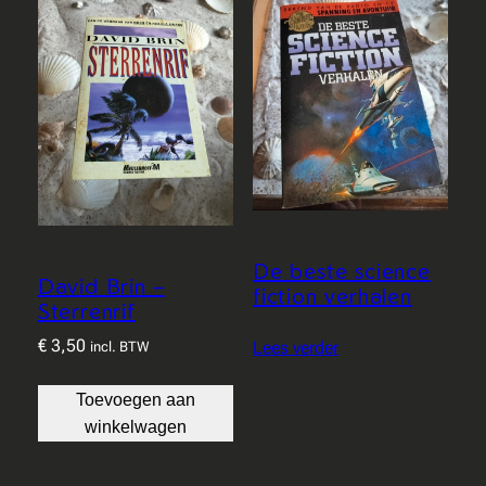
De beste science
David Brin –
fiction verhalen
Sterrenrif
€
3,50
Lees verder
incl. BTW
Toevoegen aan
winkelwagen