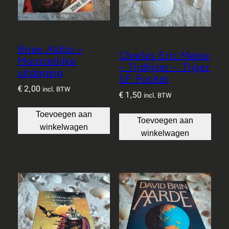
Brian Aldiss –
Charles Eric Maine
Monsterlijke
– Tijdlijner – Tijger
uitdaging
SF Pocket
€
2,00
incl. BTW
€
1,50
incl. BTW
Toevoegen aan
Toevoegen aan
winkelwagen
winkelwagen