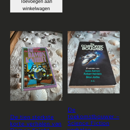
Toevoegen aan
winkelwagen
De
toekomstbouwer –
De tien sterkste
Science Fiction
korte verhalen van
verhalen