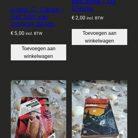
Ben Bova – De
Kolonie
Arthur C. Clarke –
Het licht van
€
2,00
incl. BTW
vroeger dagen
€
5,00
Toevoegen aan
incl. BTW
winkelwagen
Toevoegen aan
winkelwagen