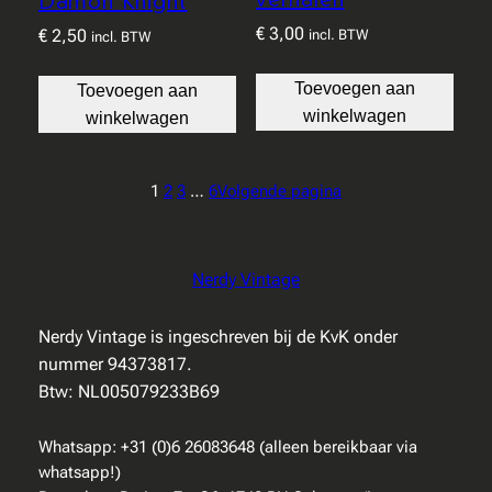
Damon Knight
€
3,00
€
2,50
incl. BTW
incl. BTW
Toevoegen aan
Toevoegen aan
winkelwagen
winkelwagen
1
2
3
…
6
Volgende pagina
Nerdy Vintage
Nerdy Vintage is ingeschreven bij de KvK onder
nummer 94373817.
Btw: NL005079233B69
Whatsapp: +31 (0)6 26083648 (alleen bereikbaar via
whatsapp!)