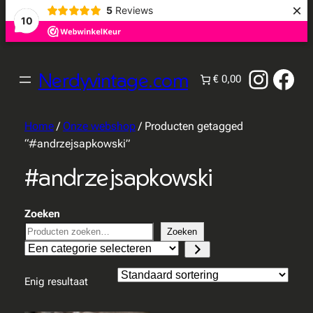
×
5
Reviews
10
Instag
Fac
Nerdyvintage.com
€ 0,00
Home
/
Onze webshop
/ Producten getagged
“#andrzejsapkowski”
#andrzejsapkowski
Zoeken
Zoeken
Een
categorie
selecteren
Enig resultaat