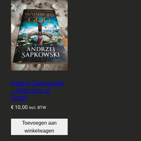
Andrej Sapkowski
– Warriors of
Gods
€
10,00
incl. BTW
Toevoegen aan
winkelwagen