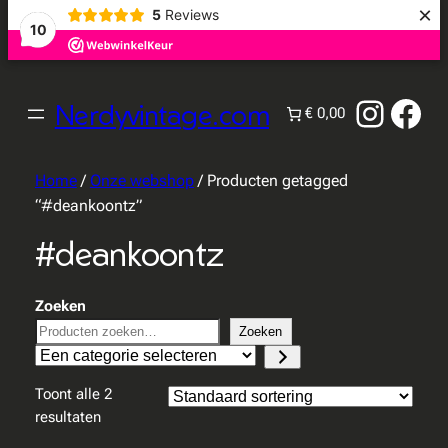
×
5
Reviews
10
Instag
Fac
Nerdyvintage.com
€ 0,00
Home
/
Onze webshop
/ Producten getagged
“#deankoontz”
#deankoontz
Zoeken
Zoeken
Een
categorie
Toont alle 2
selecteren
resultaten