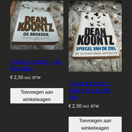
Dean Koontz – de
broeder
€
2,50
incl. BTW
Dean Koontz –
Spiegel van de
Toevoegen aan
ziel
winkelwagen
€
2,50
incl. BTW
Toevoegen aan
winkelwagen