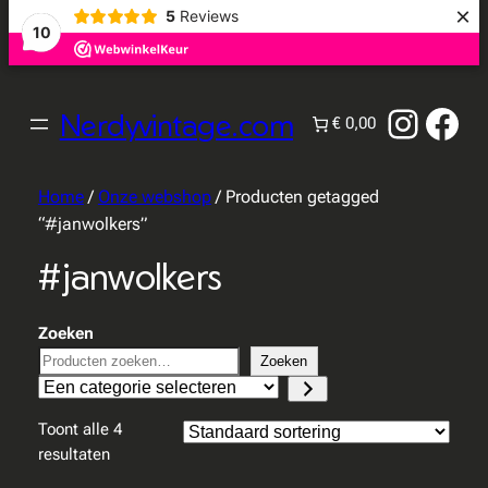
×
5
Reviews
10
Instag
Fac
Nerdyvintage.com
€ 0,00
Home
/
Onze webshop
/ Producten getagged
“#janwolkers”
#janwolkers
Zoeken
Zoeken
Een
categorie
Toont alle 4
selecteren
resultaten