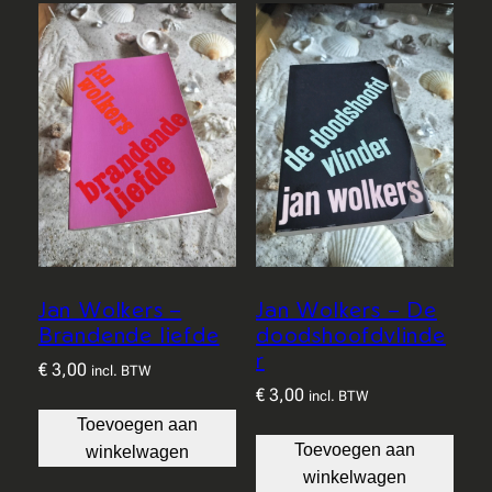
Jan Wolkers –
Jan Wolkers – De
Brandende liefde
doodshoofdvlinde
r
€
3,00
incl. BTW
€
3,00
incl. BTW
Toevoegen aan
Toevoegen aan
winkelwagen
winkelwagen