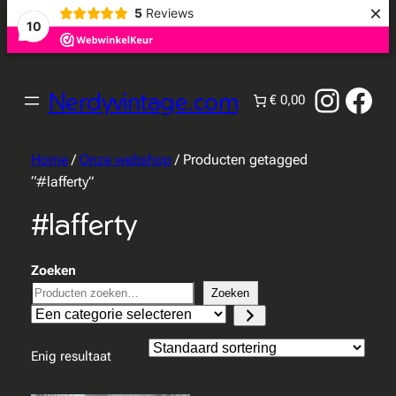
×
5
Reviews
10
Instag
Fac
Nerdyvintage.com
€ 0,00
Home
/
Onze webshop
/ Producten getagged
“#lafferty”
#lafferty
Zoeken
Zoeken
Een
categorie
selecteren
Enig resultaat