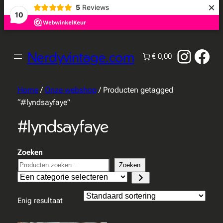
×
5
Reviews
10
Instag
Fac
Nerdyvintage.com
€ 0,00
Home
/
Onze webshop
/ Producten getagged
“#lyndsayfaye”
#lyndsayfaye
Zoeken
Zoeken
Een
categorie
selecteren
Enig resultaat