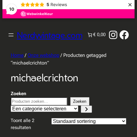
×
5
Reviews
10
Instag
Fac
Nerdyvintage.com
€ 0,00
Home
/
Onze webshop
/ Producten getagged
“michaelcrichton”
michaelcrichton
Zoeken
Zoeken
Een
categorie
Toont alle 2
selecteren
resultaten