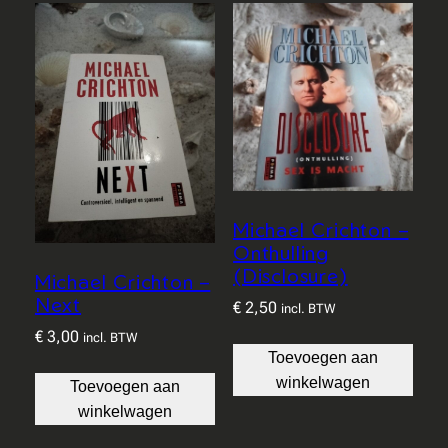
Michael Crichton –
Onthulling
(Disclosure)
Michael Crichton –
Next
€
2,50
incl. BTW
€
3,00
incl. BTW
Toevoegen aan
winkelwagen
Toevoegen aan
winkelwagen