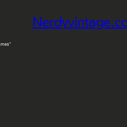
Nerdyvintage.c
ames”