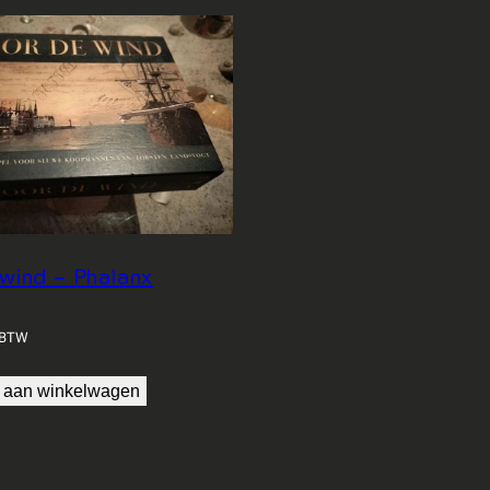
wind – Phalanx
. BTW
 aan winkelwagen