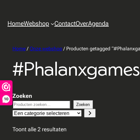
Home
Webshop
Contact
Over
Agenda
Home
/
Onze webshop
/ Producten getagged “#Phalanxg
#Phalanxgames
Zoeken
10
Zoeken
Een
categorie
Toont alle 2 resultaten
selecteren