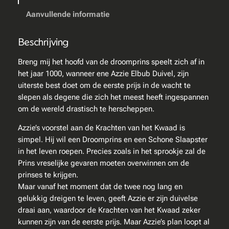
l
a
Aanvullende informatie
z
n
Beschrijving
y
&
Breng mij het hoofd van de droomprins
speelt zich af in
R
het jaar 1000, wanneer ene Azzie Elbub Duivel, zijn
o
uiterste best doet om de eerste prijs in de wacht te
b
slepen als degene die zich het meest heeft ingespannen
e
om de wereld drastisch te herscheppen.
r
Azzie’s voorstel aan de Krachten van het Kwaad is
t
simpel. Hij wil een Droomprins en een Schone Slaapster
S
in het leven roepen. Precies zoals in het sprookje zal de
h
Prins vreselijke gevaren moeten overwinnen om de
e
prinses te krijgen.
c
Maar vanaf het moment dat de twee nog lang en
k
gelukkig dreigen te leven, geeft Azzie er zijn duivelse
l
draai aan, waardoor de Krachten van het Kwaad zeker
e
kunnen zijn van de eerste prijs. Maar Azzie’s plan loopt al
y