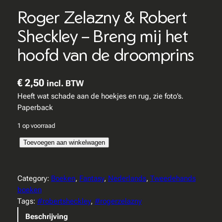
Roger Zelazny & Robert
Sheckley – Breng mij het
hoofd van de droomprins
€
2,50
incl. BTW
Heeft wat schade aan de hoekjes en rug, zie foto’s.
Paperback
1 op voorraad
R
Toevoegen aan winkelwagen
o
g
e
Category:
Boeken
, 
Fantasy
, 
Nederlands
, 
Tweedehands
r
boeken
Z
Tags:
#robertsheckley
, 
#rogerzelazny
e
Beschrijving