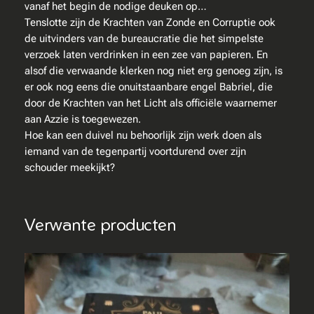
vanaf het begin de nodige deuken op…
–
Tenslotte zijn de Krachten van Zonde en Corruptie ook
B
de uitvinders van de bureaucratie die het simpelste
r
verzoek laten verdrinken in een zee van papieren. En
e
alsof die verwaande klerken nog niet erg genoeg zijn, is
n
er ook nog eens die onuitstaanbare engel Babriel, die
g
door de Krachten van het Licht als officiële waarnemer
m
aan Azzie is toegewezen.
i
Hoe kan een duivel nu behoorlijk zijn werk doen als
j
iemand van de tegenpartij voortdurend over zijn
h
schouder meekijkt?
e
t
h
o
Verwante producten
o
f
d
v
a