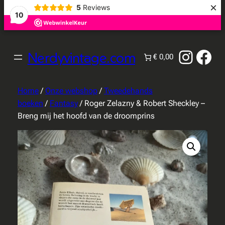
×
5
Reviews
10
Instag
Fac
Nerdyvintage.com
€ 0,00
Home
/
Onze webshop
/
Tweedehands
boeken
/
Fantasy
/ Roger Zelazny & Robert Sheckley –
Breng mij het hoofd van de droomprins