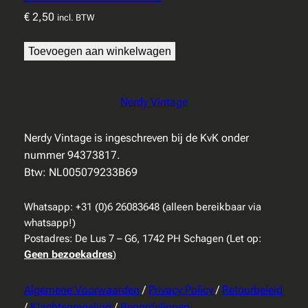
€
2,50
incl. BTW
Toevoegen aan winkelwagen
Nerdy Vintage
Nerdy Vintage is ingeschreven bij de KvK onder
nummer 94373817.
Btw: NL005079233B69
Whatsapp: +31 (0)6 26083648 (alleen bereikbaar via
whatsapp!)
Postadres: De Lus 7 – G6, 1742 PH Schagen (Let op:
Geen bezoekadres
)
Algemene Voorwaarden
/
Privacy Policy
/
Retourbeleid
/
Klachtenregeling
/
Beoordelingen