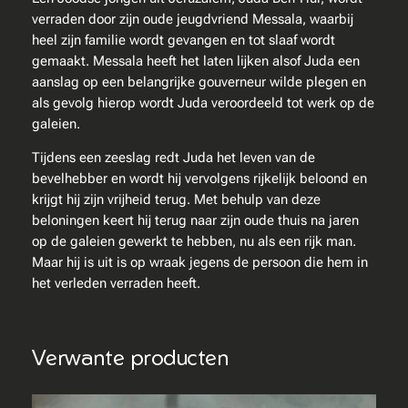
B
verraden door zijn oude jeugdvriend Messala, waarbij
e
heel zijn familie wordt gevangen en tot slaaf wordt
n
gemaakt. Messala heeft het laten lijken alsof Juda een
H
aanslag op een belangrijke gouverneur wilde plegen en
u
als gevolg hierop wordt Juda veroordeeld tot werk op de
r
galeien.
a
a
Tijdens een zeeslag redt Juda het leven van de
n
bevelhebber en wordt hij vervolgens rijkelijk beloond en
t
krijgt hij zijn vrijheid terug. Met behulp van deze
a
beloningen keert hij terug naar zijn oude thuis na jaren
l
op de galeien gewerkt te hebben, nu als een rijk man.
Maar hij is uit is op wraak jegens de persoon die hem in
het verleden verraden heeft.
Verwante producten