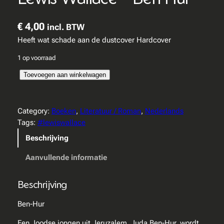
€
4,00
incl. BTW
Heeft wat schade aan de dustcover Hardcover
1 op voorraad
L
Toevoegen aan winkelwagen
e
w
i
Category:
Boeken
, 
Literatuur / Roman
, 
Nederlands
s
Tags:
#lewiswallace
W
Beschrijving
a
l
Aanvullende informatie
l
a
Beschrijving
c
e
Ben-Hur
–
Een Joodse jongen uit Jeruzalem, Juda Ben-Hur, wordt