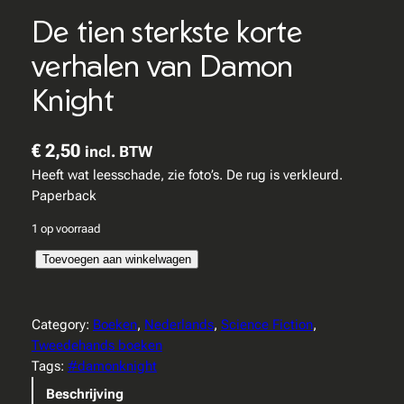
De tien sterkste korte
verhalen van Damon
Knight
€
2,50
incl. BTW
Heeft wat leesschade, zie foto’s. De rug is verkleurd.
Paperback
1 op voorraad
D
Toevoegen aan winkelwagen
e
t
i
Category:
Boeken
, 
Nederlands
, 
Science Fiction
, 
e
Tweedehands boeken
n
Tags:
#damonknight
s
Beschrijving