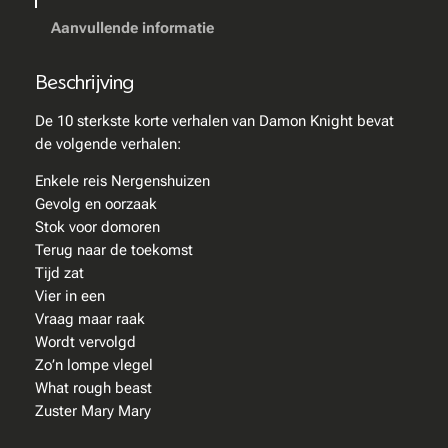
t
e
Aanvullende informatie
r
k
Beschrijving
s
t
De 10 sterkste korte verhalen van Damon Knight bevat
e
de volgende verhalen:
k
Enkele reis Nergenshuizen
o
Gevolg en oorzaak
r
Stok voor domoren
t
Terug naar de toekomst
e
Tijd zat
v
Vier in een
e
Vraag maar raak
r
Wordt vervolgd
h
Zo’n lompe vlegel
a
What rough beast
l
Zuster Mary Mary
e
n