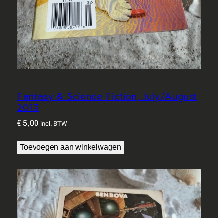
l
Fantasy & Science Fiction, July/August
2013
€
5,00
incl. BTW
Toevoegen aan winkelwagen