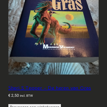
Sheri S Tepper – De heren van Gras
€
2,50
incl. BTW