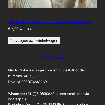
Philip Jose Farmer – De rivierplaneet
€
2,00
incl. BTW
Toevoegen aan winkelwagen
Nerdy Vintage
Nerdy Vintage is ingeschreven bij de KvK onder
nummer 94373817.
Btw: NL005079233B69
Whatsapp: +31 (0)6 26083648 (alleen bereikbaar via
whatsapp!)
Postadres: De Lus 7 – G6, 1742 PH Schagen (Let op: