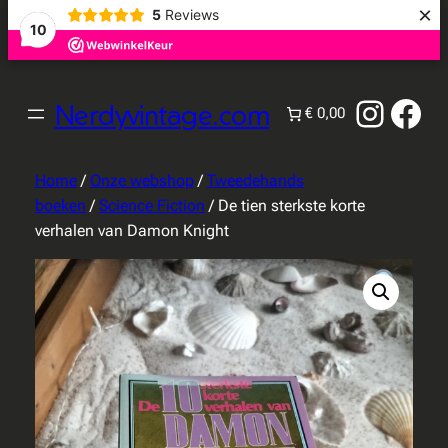
×
5
Reviews
10
Instag
Fac
Nerdyvintage.com
€ 0,00
Home
/
Onze webshop
/
Tweedehands
boeken
/
Science Fiction
/ De tien sterkste korte
verhalen van Damon Knight