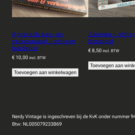
Agrarisch aan- en
Zeeslag – vint
verkoopspel – vintage
bordspel
bordspel
€
8,50
incl. BTW
€
10,00
incl. BTW
Toevoegen aan win
Toevoegen aan winkelwagen
Nerdy Vintage is ingeschreven bij de KvK onder nummer 
Btw: NL005079233B69