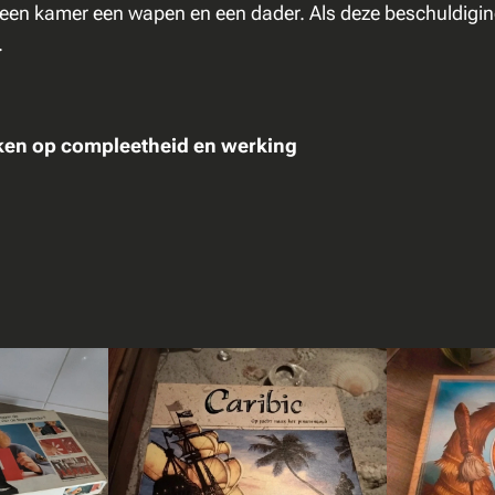
n: een kamer een wapen en een dader. Als deze beschuldigi
n
.
t
a
l
eken op compleetheid en werking