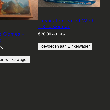
Destination Isle of Wight
– RTL Games
e Games –
€
20,00
incl. BTW
g
Toevoegen aan winkelwagen
BTW
an winkelwagen