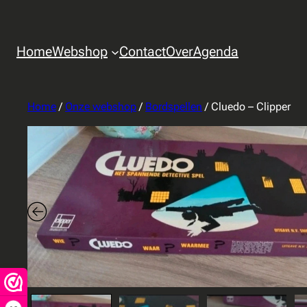
Home
Webshop
Contact
Over
Agenda
Home
/
Onze webshop
/
Bordspellen
/ Cluedo – Clipper