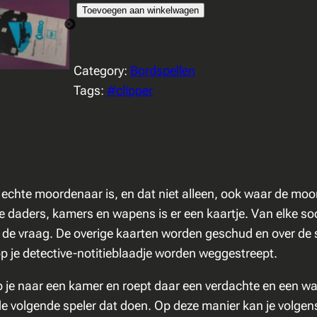
C
Toevoegen aan winkelwagen
l
u
Category:
Bordspellen
e
Tags:
#clipper
d
o
–
C
l
i
e echte moordenaar is, en dat niet alleen, ook waar de mo
p
e daders, kamers en wapens is er een kaartje. Van elke soo
p
e vraag. De overige kaarten worden geschud en over de spe
e
p je detective-notitieblaadje worden weggestreept.
r
p je naar een kamer en roept daar een verdachte en een w
a
 de volgende speler dat doen. Op deze manier kan je volg
a