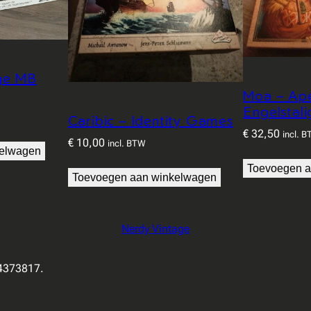
age MB
Moa – Ap
Engelstali
Caribic – Identity Games
€
32,50
incl. 
€
10,00
incl. BTW
kelwagen
Toevoegen a
Toevoegen aan winkelwagen
Nerdy Vintage
94373817.