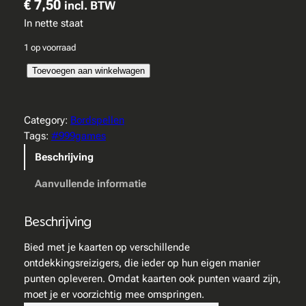
€
7,50
incl. BTW
In nette staat
1 op voorraad
M
Toevoegen aan winkelwagen
a
g
e
Category:
Bordspellen
l
Tags:
#999games
a
Beschrijving
e
n
Aanvullende informatie
–
9
Beschrijving
9
9
Bied met je kaarten op verschillende
g
ontdekkingsreizigers, die ieder op hun eigen manier
a
punten opleveren. Omdat kaarten ook punten waard zijn,
m
moet je er voorzichtig mee omspringen.
e