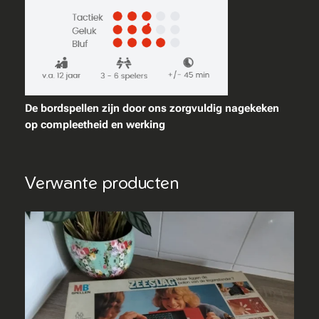
s
a
a
n
t
a
De bordspellen zijn door ons zorgvuldig nagekeken
l
op compleetheid en werking
Verwante producten