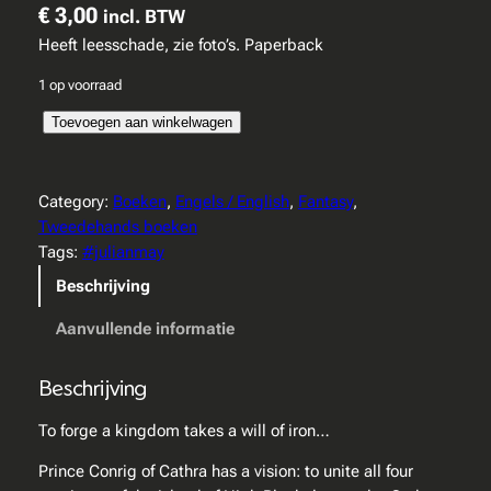
€
3,00
incl. BTW
Heeft leesschade, zie foto’s. Paperback
1 op voorraad
J
Toevoegen aan winkelwagen
u
l
i
Category:
Boeken
, 
Engels / English
, 
Fantasy
, 
a
Tweedehands boeken
n
Tags:
#julianmay
M
Beschrijving
a
y
Aanvullende informatie
–
C
Beschrijving
o
n
To forge a kingdom takes a will of iron…
q
Prince Conrig of Cathra has a vision: to unite all four
u