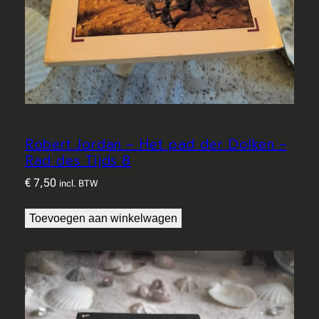
Robert Jordan – Het pad der Dolken –
Rad des Tijds 8
€
7,50
incl. BTW
Toevoegen aan winkelwagen