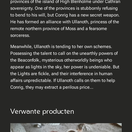
provinces of the island of High Blenholme under Cathran
e
sovereignty. One of the provinces is stubbornly refusing
r
to bend to his will, but Conrig has a new secret weapon.
o
He has formed an alliance with Ullanoth, princess of the
r
remote northern province of Moss and a fearsome
'
sorceress.
s
M
Meanwhile, Ullanoth is tending to her own schemes.
o
Possessing the talent to call on the unearthly powers of
o
the Beaconfolk, mysterious otherworldly beings who
n
appear as lights in the sky, her power is undeniable. But
a
the Lights are fickle, and their interference in human
a
affairs unpredictable. If Ullanoth calls on them to help
n
Conrig, they may extract a perilous price…
t
a
l
Verwante producten