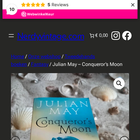
×
5
Reviews
10
Instag
Fac
Nerdyvintage.com
€ 0,00
Home
/
Onze webshop
/
Tweedehands
boeken
/
Fantasy
/ Julian May – Conqueror’s Moon