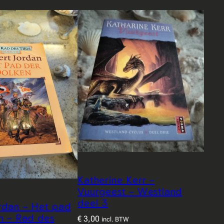
Katherine Kerr –
Vuurgeest – Westland
deel 3
rdan – Het pad
n – Rad des
€
3,00
incl. BTW