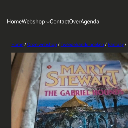
Home
Webshop
Contact
Over
Agenda
Home
/
Onze webshop
/
Tweedehands boeken
/
Fantasy
/ 