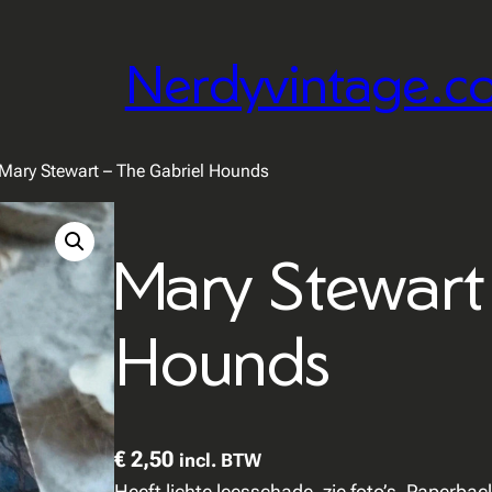
Nerdyvintage.c
Mary Stewart – The Gabriel Hounds
Mary Stewart
Hounds
€
2,50
incl. BTW
Heeft lichte leesschade, zie foto’s. Paperbac