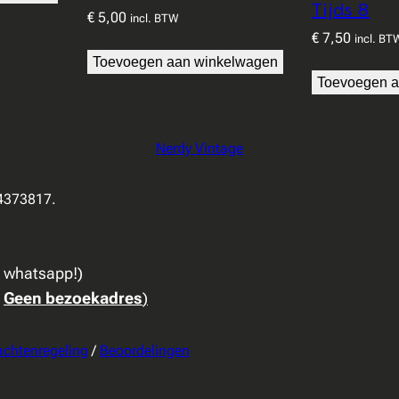
Tijds 8
€
5,00
incl. BTW
€
7,50
incl. BT
Toevoegen aan winkelwagen
Toevoegen a
Nerdy Vintage
94373817.
a whatsapp!)
:
Geen bezoekadres
)
achtenregeling
/
Beoordelingen