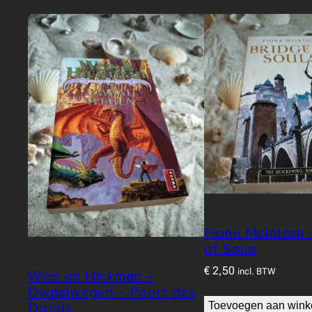
Fiona McIntosh 
of Souls
€
2,50
incl. BTW
Weis en Hickman –
Dwaalwegen – Poort des
Doods
Toevoegen aan win