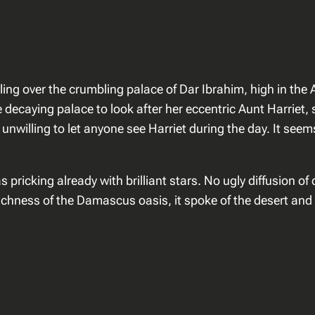
h
e
G
a
b
ng over the crumbling palace of Dar Ibrahim, high in the Ad
r
he decaying palace to look after her eccentric Aunt Harriet
i
nwilling to let anyone see Harriet during the day. It seems
e
l
H
ricking already with brilliant stars. No ugly diffusion of ci
o
ichness of the Damascus oasis, it spoke of the desert and 
u
n
d
s
a