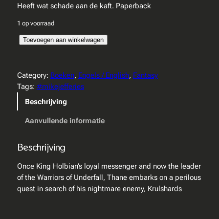
Heeft wat schade aan de kaft. Paperback
1 op voorraad
M
Toevoegen aan winkelwagen
i
k
e
Category:
Boeken
, 
Engels / English
, 
Fantasy
J
Tags:
#mikejefferies
e
Beschrijving
f
f
Aanvullende informatie
e
r
Beschrijving
i
e
Once King Holbian’s loyal messenger and now the leader
s
of the Warriors of Underfall, Thane embarks on a perilous
–
quest in search of his nightmare enemy, Krulshards
P
a