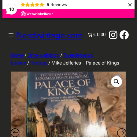
×
5
Reviews
10
Instag
Fac
Nerdyvintage.com
€ 0,00
Home
/
Onze webshop
/
Tweedehands
boeken
/
Fantasy
/ Mike Jefferies – Palace of Kings