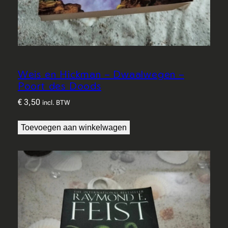
Weis en Hickman – Dwaalwegen –
Poort des Doods
€
3,50
incl. BTW
Toevoegen aan winkelwagen