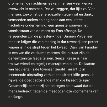
d
dromen en de nachtmerries van mensen – een wankel
e
evenwicht is ontstaan. Dat wil zeggen, dat lijkt zo. Vier
s
mensen, toekomstige reisgezellen tegen wil en dank,
c
vermoeden anders en beginnen aan een uiterst
h
hachelijke onderneming, een queeste waarvan het
a
voortbestaan van de mens op Erna afhangt. De
d
reisgenoten zijn de priester-krijger Damien Vryce, een
u
rebelse krijger die van mening is dat tovenarij een potent
w
wapen is in de strijd tegen het kwaad. Ciani van Faraday
v
is een van die zeldzame mensen die in staat zijn de
a
geheimzinnige faege te zien. Senzei Reese is haar
n
trouwe vriend en tegelijk manusje-van-alles. De laatste
d
van het viertal is de tovenaar Gerald Tarrant. Zijn
e
innemende uitstraling verhult een uiterst kille geest. Is
z
hij wel de goedbedoelende man die hij zegt te zijn?
w
Gezamenlijk nemen zij het op tegen het kwaad dat de
a
mens bedreigt, tegen de meedogenloze voornemens van
r
de faege.
t
e