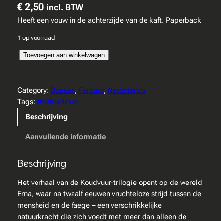
€
2,50
incl. BTW
Heeft een vouw in de achterzijde van de kaft. Paperback
1 op voorraad
C
Toevoegen aan winkelwagen
.
S
.
Category:
Boeken
, 
Fantasy
, 
Nederlands
F
Tags:
#csfriedman
r
Beschrijving
i
e
Aanvullende informatie
d
m
Beschrijving
a
n
Het verhaal van de Koudvuur-trilogie opent op de wereld
–
Erna, waar na twaalf eeuwen vruchteloze strijd tussen de
I
mensheid en de faege – een verschrikkelijke
n
natuurkracht die zich voedt met meer dan alleen de