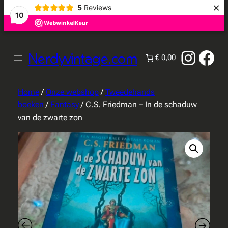
×
5
Reviews
10
Instag
Fac
Nerdyvintage.com
€ 0,00
Home
/
Onze webshop
/
Tweedehands
boeken
/
Fantasy
/ C.S. Friedman – In de schaduw
van de zwarte zon