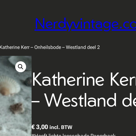
Nerdyvintage.c
Katherine Kerr – Onheilsbode – Westland deel 2
Katherine Ker
– Westland d
€
3,00
incl. BTW
*Heeft lichte leesschade Paperback