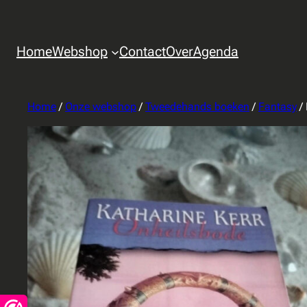
Home
Webshop
Contact
Over
Agenda
Home
/
Onze webshop
/
Tweedehands boeken
/
Fantasy
/ 