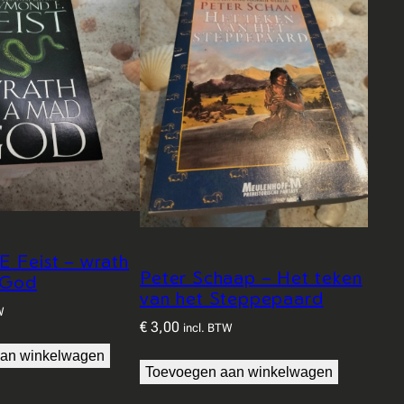
 Feist – wrath
Peter Schaap – Het teken
 God
van het Steppepaard
W
€
3,00
incl. BTW
an winkelwagen
Toevoegen aan winkelwagen