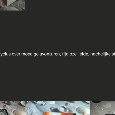
–
O
n
h
e
i
l
s
clus over moedige avonturen, tijdloze liefde, hachelijke st
b
o
d
e
–
W
e
s