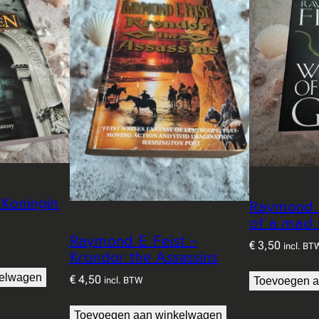
t
l
a
n
d
d
e
e
l
2
a
 Koningin
Raymond E
a
of a mad
Raymond E Feist –
n
€
3,50
incl. BT
Krondor the Assassins
t
kelwagen
a
€
4,50
incl. BTW
Toevoegen a
l
Toevoegen aan winkelwagen