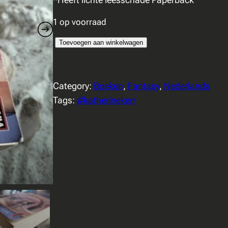
1 op voorraad
K
Toevoegen aan winkelwagen
a
t
Category:
Boeken
, 
Fantasy
, 
Nederlands
h
Tags:
#katherinekerr
e
r
i
n
e
K
e
r
r