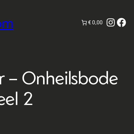
om
Instag
Fac
€ 0,00
r – Onheilsbode
eel 2