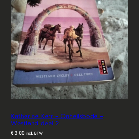
Katherine Kerr – Onheilsbode –
Westland deel 2
€
3,00
incl. BTW