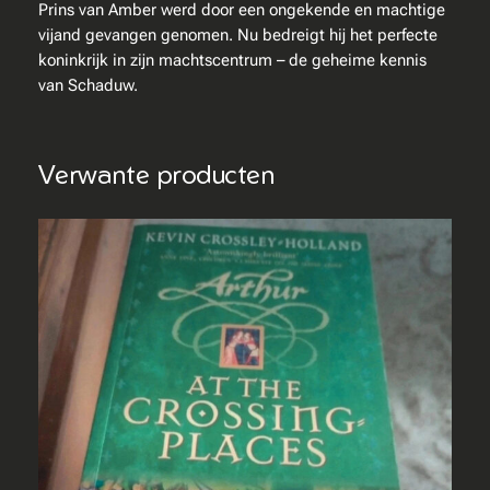
–
Prins van Amber werd door een ongekende en machtige
H
vijand gevangen genomen. Nu bedreigt hij het perfecte
e
koninkrijk in zijn machtscentrum – de geheime kennis
t
van Schaduw.
w
a
r
Verwante producten
e
A
m
b
e
r
a
a
n
t
a
l