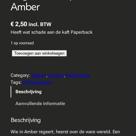
Amber
€
2,50
incl. BTW
Heeft wat schade aan de kaft Paperback
1 op voorraad
R
Toevoegen aan winkelwagen
o
g
e
Category:
Boeken
, 
Fantasy
, 
Nederlands
r
Tags:
#rogerzelazny
Z
Beschrijving
e
l
Aanvullende informatie
a
z
Beschrijving
n
y
Wie in Amber regeert, heerst over de ware wereld. Een