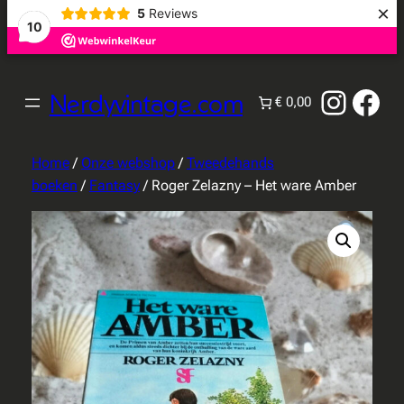
×
5
Reviews
10
Instag
Fac
Nerdyvintage.com
€ 0,00
Home
/
Onze webshop
/
Tweedehands
boeken
/
Fantasy
/ Roger Zelazny – Het ware Amber