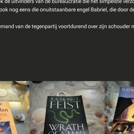
 de uitvinders van de bureaucratie die het simpelste verzo
–
r ook nog eens die onuitstaanbare engel Babriel, die door d
B
r
iemand van de tegenpartij voortdurend over zijn schouder 
e
n
g
m
i
j
h
e
t
h
o
o
f