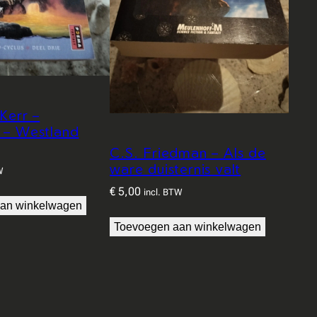
Kerr –
 – Westland
C.S. Friedman – Als de
ware duisternis valt
W
€
5,00
incl. BTW
an winkelwagen
Toevoegen aan winkelwagen