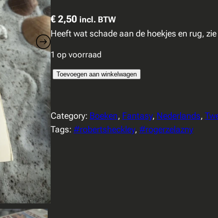
€
2,50
incl. BTW
Heeft wat schade aan de hoekjes en rug, zie
1 op voorraad
R
Toevoegen aan winkelwagen
o
g
Category:
Boeken
, 
Fantasy
, 
Nederlands
, 
Tw
e
Tags:
#robertsheckley
, 
#rogerzelazny
r
Z
e
l
a
z
n