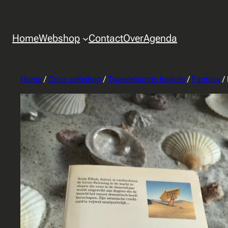
Home
Webshop
Contact
Over
Agenda
Home
/
Onze webshop
/
Tweedehands boeken
/
Fantasy
/ 