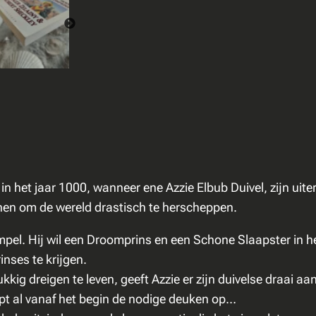
y
&
R
o
b
e
r
t
S
 in het jaar 1000, wanneer ene Azzie Elbub Duivel, zijn uite
h
nnen om de wereld drastisch te herscheppen.
e
c
pel. Hij wil een Droomprins en een Schone Slaapster in het
k
nses te krijgen.
l
kig dreigen te leven, geeft Azzie er zijn duivelse draai 
e
oopt al vanaf het begin de nodige deuken op…
y