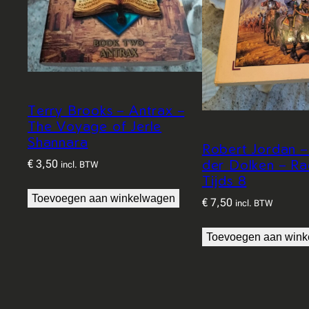
Terry Brooks – Antrax –
The Voyage of Jerle
Shannara
Robert Jordan 
der Dolken – Ra
€
3,50
incl. BTW
Tijds 8
Toevoegen aan winkelwagen
€
7,50
incl. BTW
Toevoegen aan win