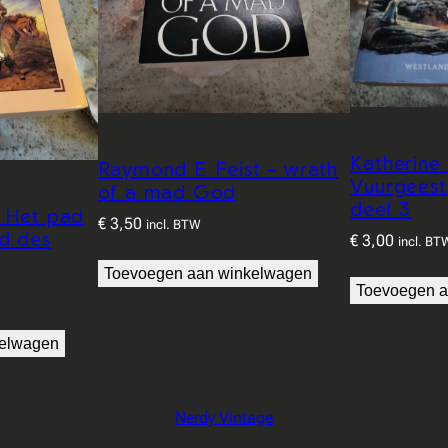
d
v
a
n
d
e
Katherine 
Raymond E Feist – wrath
d
Vuurgeest
of a mad God
deel 3
r
– Het pad
€
3,50
incl. BTW
d des
o
€
3,00
incl. BT
o
Toevoegen aan winkelwagen
Toevoegen a
m
p
kelwagen
r
i
n
Nerdy Vintage
s