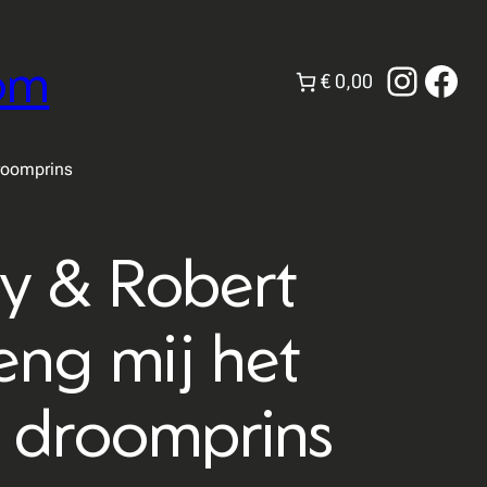
om
Instag
Fac
€ 0,00
droomprins
y & Robert
eng mij het
 droomprins