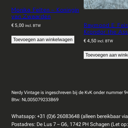
Monika Felten – Koningin
van Zwaarden
Raymond E Feis
€
5,00
incl. BTW
Krondor the Ass
Toevoegen aan winkelwagen
€
4,50
incl. BTW
Toevoegen aan win
Nerdy Vintage is ingeschreven bij de KvK onder nummer 
Btw: NL005079233B69
Whatsapp: +31 (0)6 26083648 (alleen bereikbaar vi
Postadres: De Lus 7 – G6, 1742 PH Schagen (Let op