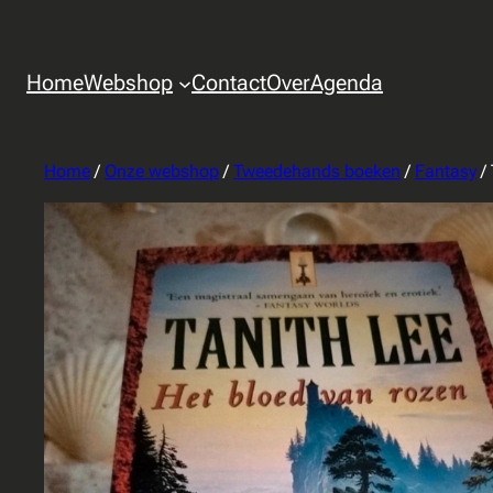
Home
Webshop
Contact
Over
Agenda
Home
/
Onze webshop
/
Tweedehands boeken
/
Fantasy
/ 