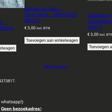
Katherine Kerr –
Vuurgeest – Westland
Katherine 
deel 3
Onheilsbo
t –
deel 2
assins
€
3,00
incl. BTW
€
3,00
incl. BT
Toevoegen aan winkelwagen
Toevoegen a
kelwagen
Nerdy Vintage
94373817.
a whatsapp!)
:
Geen bezoekadres
)