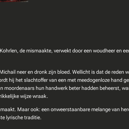
b
l
o
e
d
v
a
l Kohrlen, de mismaakte, verwekt door een woudheer en een
n
R
 Michail neer en dronk zijn bloed. Wellicht is dat de reden 
o
rdt hij het slachtoffer van een met meedogenloze hand g
z
jn moordenaars hun handwerk beter hadden beheerst, want t
e
ikkelijke wijze wraak.
n
a
 maakt. Maar ook: een onweerstaanbare melange van heroï
a
 lyrische traditie.
n