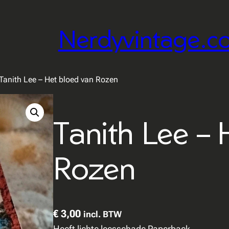
Nerdyvintage.c
Tanith Lee – Het bloed van Rozen
Tanith Lee – 
Rozen
€
3,00
incl. BTW
Heeft lichte leesschade Paperback