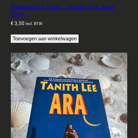
Raymond E Feist – wrath of a mad
God
€
3,50
incl. BTW
Toevoegen aan winkelwagen