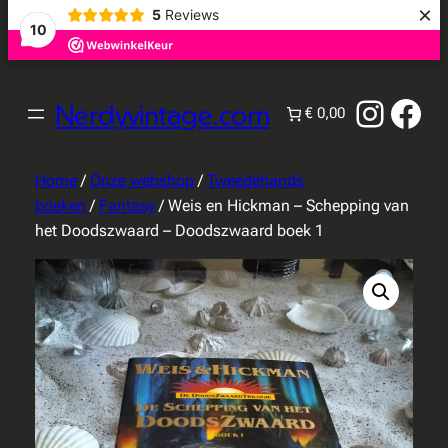
×
5
Reviews
10
Instag
Fac
Nerdyvintage.com
€ 0,00
Home
/
Onze webshop
/
Tweedehands
boeken
/
Fantasy
/ Weis en Hickman – Schepping van
het Doodszwaard – Doodszwaard boek 1