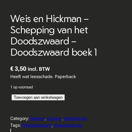
Weis en Hickman –
Schepping van het
Doodszwaard –
Doodszwaard boek 1
€
3,50
incl. BTW
Heeft wat leesschade. Paperback
1 op voorraad
W
Toevoegen aan winkelwagen
e
i
s
Category:
Boeken
, 
Fantasy
, 
Nederlands
e
Tags:
#doodszwaard
, 
#weishickman
n