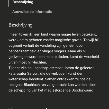
Beschrijving
H
i
Aanvullende informatie
c
k
Beschrijving
m
a
In een toverrijk, een land waarin magie leven betekent,
n
werd Joram geboren zonder magische gaven. Terwijl hij
–
opgroeit verhult de vondeling zijn geheim door
S
behoedzaamheid en vlugge vingers. Maar als hij
c
gedwongen wordt een man te doden, komt de waarheid
h
uit en moet hij vluchten.
e
Tijdens zijn ballingschap ontmoet Joram de geleerde
p
katalysator Saryon, die de verboden kunst der
p
wetenschap beoefent. Samen ontdekken zij hoe de
i
renegaat Blachloch ten val gebracht kan worden: door
n
de schepping van het magieslorpende Doodszwaard…
g
v
a