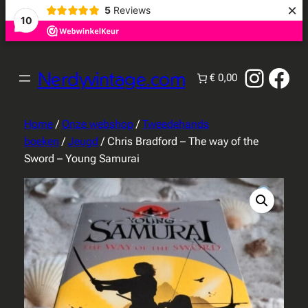
×
5
Reviews
10
Instag
Fac
Nerdyvintage.com
€ 0,00
Home
/
Onze webshop
/
Tweedehands
boeken
/
Jeugd
/ Chris Bradford – The way of the
Sword – Young Samurai