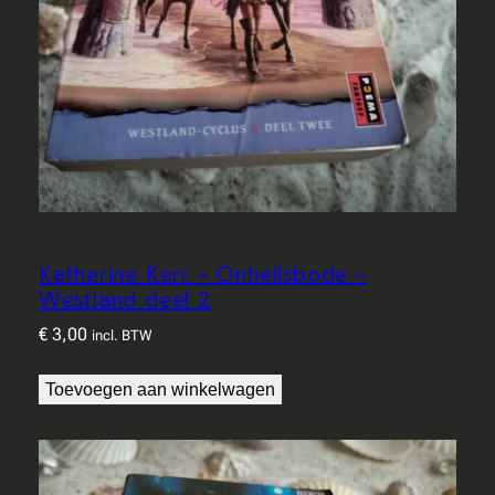
Katherine Kerr – Onheilsbode –
Westland deel 2
€
3,00
incl. BTW
Toevoegen aan winkelwagen