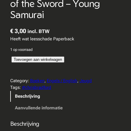
of the Sword – Young
Samurai
€
3,00
incl. BTW
Heeft wat leesschade Paperback
1 op voorraad
C
Toevoegen aan winkelwagen
h
r
i
Category:
Boeken
, 
Engels / English
, 
Jeugd
s
Tags:
#chrisbradford
B
Beschrijving
r
a
Aanvullende informatie
d
f
Beschrijving
o