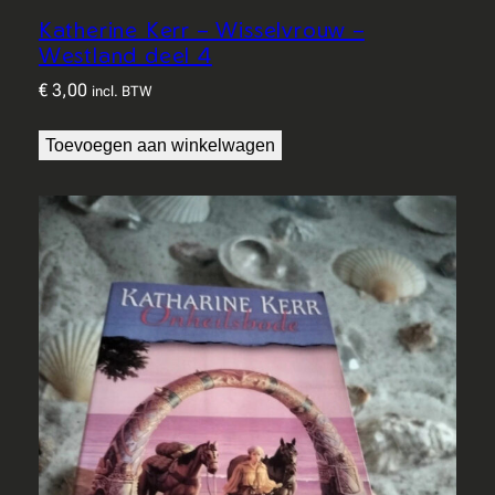
Katherine Kerr – Wisselvrouw –
Westland deel 4
€
3,00
incl. BTW
Toevoegen aan winkelwagen