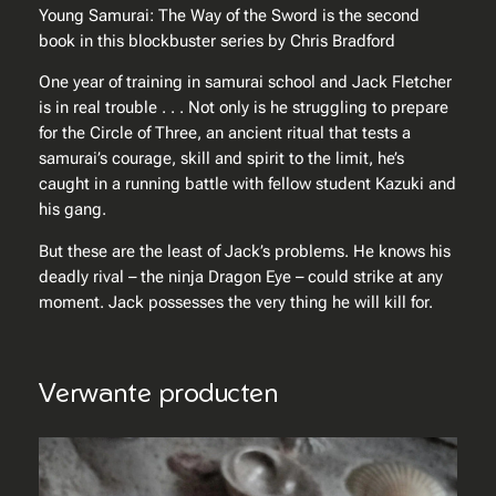
r
Young Samurai: The Way of the Sword is the second
d
book in this blockbuster series by Chris Bradford
–
One year of training in samurai school and Jack Fletcher
T
is in real trouble . . . Not only is he struggling to prepare
h
for the Circle of Three, an ancient ritual that tests a
e
samurai’s courage, skill and spirit to the limit, he’s
w
caught in a running battle with fellow student Kazuki and
a
his gang.
y
o
But these are the least of Jack’s problems. He knows his
f
deadly rival – the ninja Dragon Eye – could strike at any
t
moment. Jack possesses the very thing he will kill for.
h
e
S
Verwante producten
w
o
r
d
–