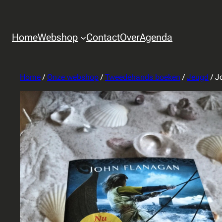
Home
Webshop
Contact
Over
Agenda
Home
/
Onze webshop
/
Tweedehands boeken
/
Jeugd
/ J