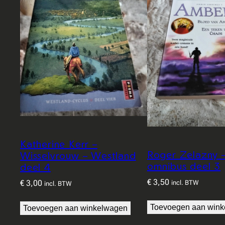
Katherine Kerr –
Roger Zelazny 
Wisselvrouw – Westland
omnibus deel 3
deel 4
€
3,50
€
3,00
incl. BTW
incl. BTW
Toevoegen aan win
Toevoegen aan winkelwagen