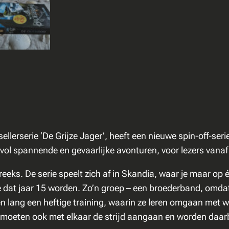
s
i
d
e
r
s
a
a
n
llerserie ‘De Grijze Jager’, heeft een nieuwe spin-off-ser
t
ol spannende en gevaarlijke avonturen, voor lezers vanaf 
a
l
reeks. De serie speelt zich af in Skandia, waar je maar op 
 dat jaar 15 worden. Zo’n groep – een broederband, omda
 lang een heftige training, waarin ze leren omgaan met wa
eten ook met elkaar de strijd aangaan en worden daarbij 