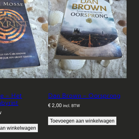
e – Het
Dan Brown – Oorsprong
abyrint
€
2,00
incl. BTW
W
Toevoegen aan winkelwagen
an winkelwagen