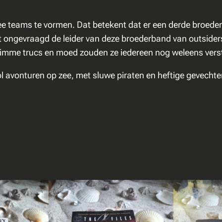
 twee teams te vormen. Dat betekent dat er een derde broed
 ongevraagd de leider van deze broederband van outsiders.
t, slimme trucs en moed zouden ze iedereen nog weleens ve
ol avonturen op zee, met sluwe piraten en heftige gevecht