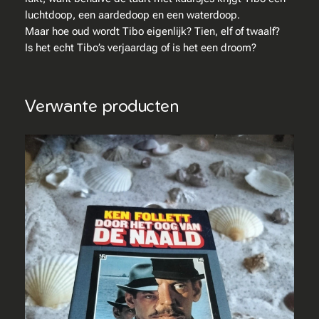
i
luchtdoop, een aardedoop en een waterdoop.
b
Maar hoe oud wordt Tibo eigenlijk? Tien, elf of twaalf?
o
Is het echt Tibo’s verjaardag of is het een droom?
e
n
d
Verwante producten
e
d
r
o
o
m
d
u
i
v
e
l
s