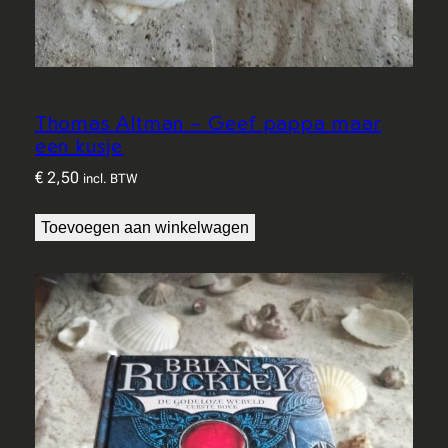
Thomas Altman – Geef pappa maar
een kusje
€
2,50
incl. BTW
Toevoegen aan winkelwagen