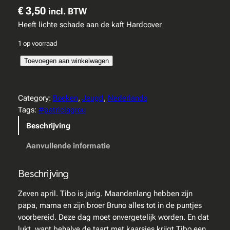
€
3,50
incl. BTW
Heeft lichte schade aan de kaft Hardcover
1 op voorraad
P
Toevoegen aan winkelwagen
a
t
r
Category:
Boeken
, 
Jeugd
, 
Nederlands
i
Tags:
#patriclagrou
c
Beschrijving
k
K
Aanvullende informatie
a
g
Beschrijving
r
o
Zeven april. Tibo is jarig. Maandenlang hebben zijn
u
papa, mama en zijn broer Bruno alles tot in de puntjes
–
voorbereid. Deze dag moet onvergetelijk worden. En dat
T
lukt, want behalve de taart met kaarsjes krijgt Tibo een