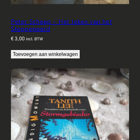
Peter Schaap – Het teken van het
Steppepaard
€
3,00
incl. BTW
Toevoegen aan winkelwagen