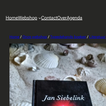
Home
Webshop
Contact
Over
Agenda
Home
/
Onze webshop
/
Tweedehands boeken
/
Literatuu