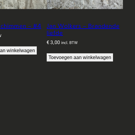
 Schimmen – #4
Jan Wolkers – Brandende
liefde
W
€
3,00
incl. BTW
an winkelwagen
Toevoegen aan winkelwagen