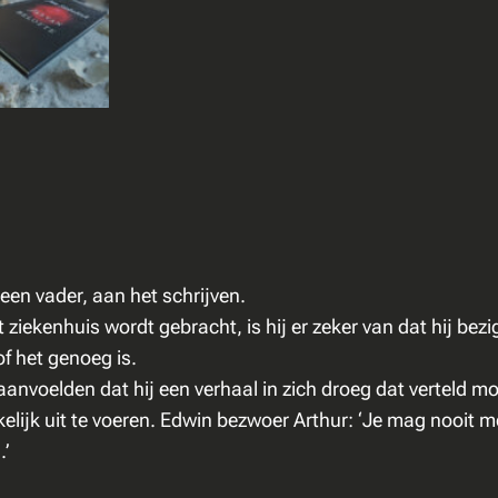
J
a
s
v
a
n
B
e
l
o
een vader, aan het schrijven.
f
ekenhuis wordt gebracht, is hij er zeker van dat hij bezig 
t
 of het genoeg is.
e
 aanvoelden dat hij een verhaal in zich droeg dat verteld 
a
lijk uit te voeren. Edwin bezwoer Arthur: ‘Je mag nooit mee
a
.’
n