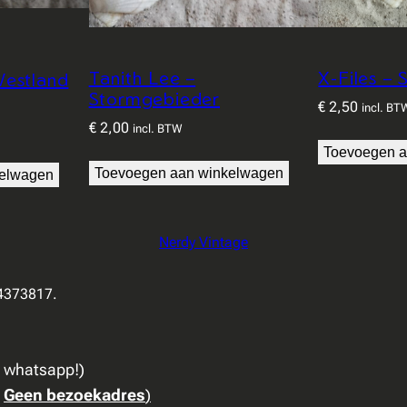
Tanith Lee –
X-Files –
Westland
Stormgebieder
€
2,50
incl. BT
€
2,00
incl. BTW
Toevoegen a
Toevoegen aan winkelwagen
kelwagen
Nerdy Vintage
94373817.
a whatsapp!)
:
Geen bezoekadres
)