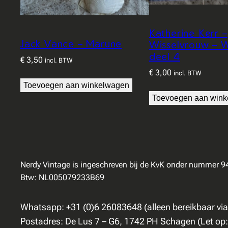
Katherine Kerr –
Jack Vance – Marune
Wisselvrouw – 
deel 4
€
3,50
incl. BTW
€
3,00
incl. BTW
Toevoegen aan winkelwagen
Toevoegen aan win
Nerdy Vintage is ingeschreven bij de KvK onder nummer 
Btw: NL005079233B69
Whatsapp: +31 (0)6 26083648 (alleen bereikbaar vi
Postadres: De Lus 7 – G6, 1742 PH Schagen (Let op