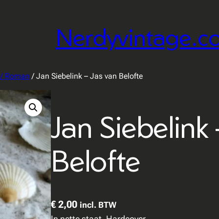
Nerdyvintage.c
r / Roman
/ Jan Siebelink – Jas van Belofte
Jan Siebelink 
Belofte
€
2,00
incl. BTW
In nette staat. Hardcover