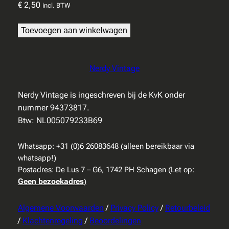
€
2,50
incl. BTW
Toevoegen aan winkelwagen
Nerdy Vintage
Nerdy Vintage is ingeschreven bij de KvK onder
nummer 94373817.
Btw: NL005079233B69
Whatsapp: +31 (0)6 26083648 (alleen bereikbaar via
whatsapp!)
Postadres: De Lus 7 – G6, 1742 PH Schagen (Let op:
Geen bezoekadres
)
Algemene Voorwaarden
/
Privacy Policy
/
Retourbeleid
/
Klachtenregeling
/
Beoordelingen