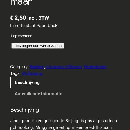
maan
€
2,50
incl. BTW
In nette staat Paperback
1 op voorraad
L
Toevoegen aan winkelwagen
u
l
u
Category:
Boeken
, 
Literatuur / Roman
, 
Nederlands
W
Tags:
#luluwang
a
Beschrijving
n
g
Aanvullende informatie
–
H
Beschrijving
e
l
Jian, geboren en getogen in Beijing, is pas afgestudeerd
d
politicoloog. Mingyue groeit op in een boeddhistisch