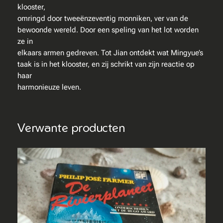
e
klooster,
r
omringd door tweeënzeventig monniken, ver van de
e
bewoonde wereld. Door een speling van het lot worden
m
ze in
a
elkaars armen gedreven. Tot Jian ontdekt wat Mingyue’s
a
taak is in het klooster, en zij schrikt van zijn reactie op
n
haar
a
harmonieuze leven.
a
n
t
Verwante producten
a
l