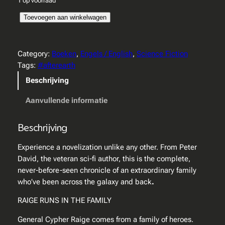
1 op voorraad
A
Toevoegen aan winkelwagen
f
t
e
Category:
Boeken
, 
Engels / English
, 
Science Fiction
r
Tags:
#afterearth
E
Beschrijving
a
r
Aanvullende informatie
t
h
Beschrijving
–
n
Experience a novelization unlike any other. From Peter
o
David, the veteran sci-fi author, this is the complete,
v
never-before-seen chronicle of an extraordinary family
e
who’ve been across the galaxy and back
.
l
RAIGE RUNS IN THE FAMILY
a
a
General Cypher Raige comes from a family of heroes.