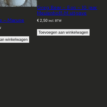
Greg Bear – Eon – 10 jaar
Meulenhoff-M uitgave
e – Marune
€
2,50
incl. BTW
W
Toevoegen aan winkelwagen
an winkelwagen