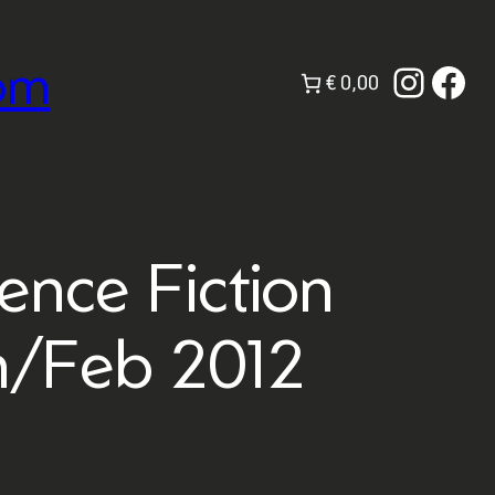
om
Instag
Fac
€ 0,00
ence Fiction
n/Feb 2012