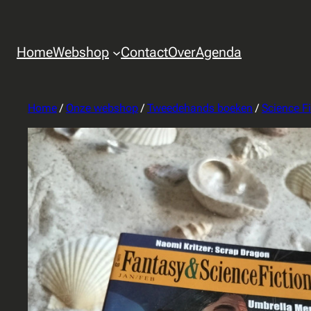
Home
Webshop
Contact
Over
Agenda
Home
/
Onze webshop
/
Tweedehands boeken
/
Science Fi