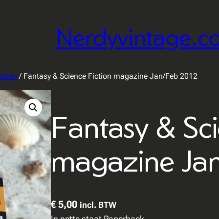
Nerdyvintage.c
ction
/ Fantasy & Science Fiction magazine Jan/Feb 2012
Fantasy & Sci
magazine Ja
€
5,00
incl. BTW
In nette staat Paperback