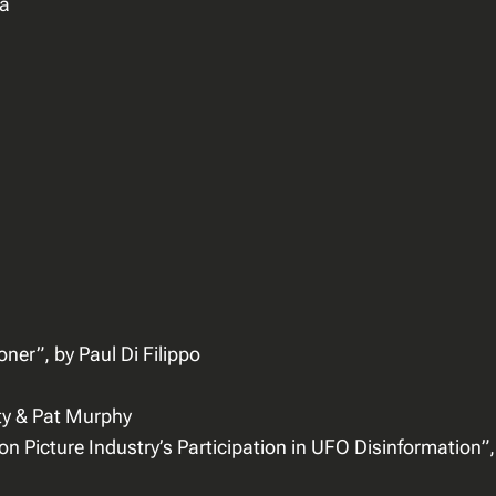
e
ka
J
a
n
/
F
e
b
2
0
1
2
ner”, by Paul Di Filippo
a
a
ty & Pat Murphy
n
ion Picture Industry’s Participation in UFO Disinformation
t