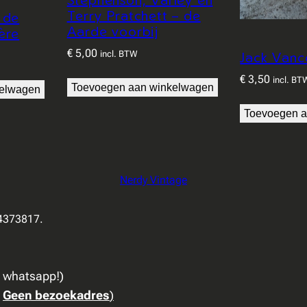
Terry Pratchett – de
 de
Aarde voorbij
ère
€
5,00
incl. BTW
Jack Vanc
€
3,50
incl. BT
Toevoegen aan winkelwagen
kelwagen
Toevoegen a
Nerdy Vintage
94373817.
a whatsapp!)
:
Geen bezoekadres
)