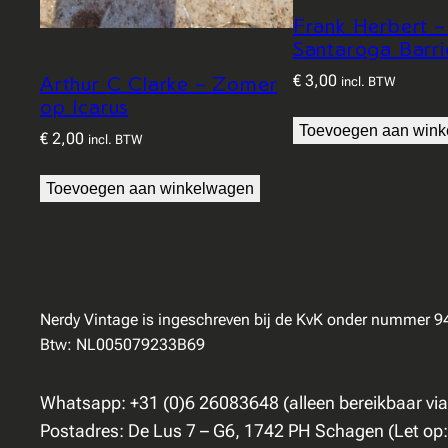
Frank Herbert –
Santaroga Barri
€
3,00
Arthur C Clarke – Zomer
incl. BTW
op Icarus
Toevoegen aan win
€
2,00
incl. BTW
Toevoegen aan winkelwagen
Nerdy Vintage is ingeschreven bij de KvK onder nummer 
Btw: NL005079233B69
Whatsapp: +31 (0)6 26083648 (alleen bereikbaar vi
Postadres: De Lus 7 – G6, 1742 PH Schagen (Let op