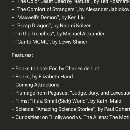
– “The Color Least Used by Nature”, by Ted Kosmat
– “The Comfort of Strangers”, by Alexander Jablokov
– “Maxwell’s Demon”, by Ken Liu
– “Scrap Dragon”, by Naomi Kritzer
– “In the Trenches”, by Michael Alexander
– “Canto MCML”, by Lewis Shiner
Features:
– Books to Look For, by Charles de Lint
– Books, by Elizabeth Hand
– Coming Attractions
– Plumage from Pegasus: “Judge, Jury, and Lexecutio
– Films: “It’s a Small (Sick) World”, by Kathi Maio
– Science: “Amazing Science Stories”, by Paul Doher
– Curiosities: on “Hollywood vs. The Aliens: The Mot