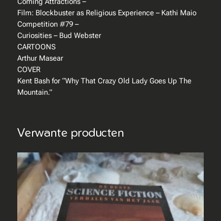
Coming Attractions –
M
Film: Blockbuster as Religious Experience – Kathi Maio
a
Competition #79 –
y
Curiosities – Bud Webster
/
CARTOONS
J
Arthur Masear
u
COVER
n
Kent Bash for “Why That Crazy Old Lady Goes Up The
e
Mountain.”
2
0
1
Verwante producten
0
a
a
n
t
a
l