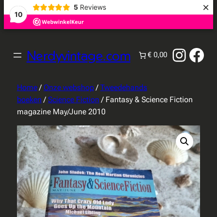
×
5
Reviews
10
Instag
Fac
Nerdyvintage.com
€ 0,00
Home
/
Onze webshop
/
Tweedehands
boeken
/
Science Fiction
/ Fantasy & Science Fiction
magazine May/June 2010