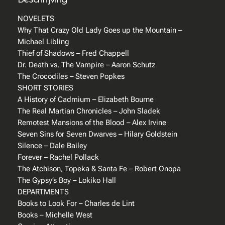
i
e
NOVELETS
n
Why That Crazy Old Lady Goes up the Mountain –
c
Michael Libling
e
Thief of Shadows – Fred Chappell
F
Dr. Death vs. The Vampire – Aaron Schutz
i
The Crocodiles – Steven Popkes
c
SHORT STORIES
t
A History of Cadmium – Elizabeth Bourne
i
The Real Martian Chronicles – John Sladek
o
Remotest Mansions of the Blood – Alex Irvine
n
Seven Sins for Seven Dwarves – Hilary Goldstein
m
Silence – Dale Bailey
a
Forever – Rachel Pollack
g
The Atchison, Topeka & Santa Fe – Robert Onopa
a
The Gypsy’s Boy – Lokiko Hall
z
DEPARTMENTS
i
Books to Look For – Charles de Lint
n
Books – Michelle West
e