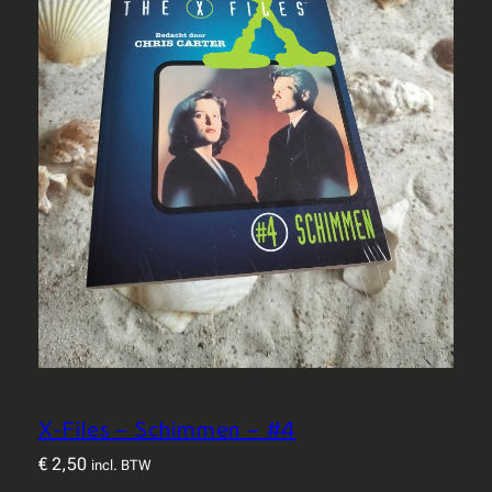
X-Files – Schimmen – #4
€
2,50
incl. BTW