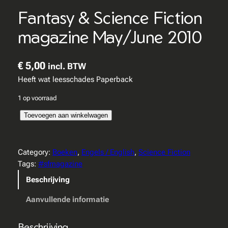
Fantasy & Science Fiction
magazine May/June 2010
€
5,00
incl. BTW
Heeft wat leesschades Paperback
1 op voorraad
F
Toevoegen aan winkelwagen
a
n
t
Category:
Boeken
, 
Engels / English
, 
Science Fiction
a
Tags:
#sfmagazine
s
Beschrijving
y
&
Aanvullende informatie
S
c
Beschrijving