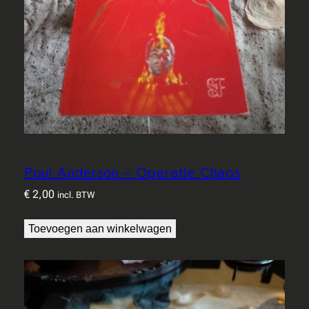
d
i
j
s
a
a
n
t
a
l
Poul Anderson – Operatie Chaos
€
2,00
incl. BTW
Toevoegen aan winkelwagen