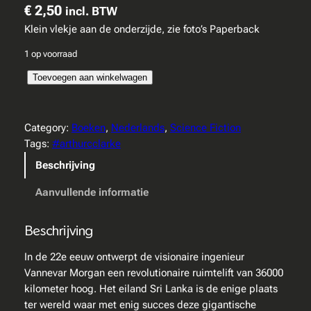
€
2,50
incl. BTW
Klein vlekje aan de onderzijde, zie foto’s Paperback
1 op voorraad
A
Toevoegen aan winkelwagen
r
t
h
Category:
Boeken
, 
Nederlands
, 
Science Fiction
u
Tags:
#arthurcclarke
r
Beschrijving
C
C
Aanvullende informatie
l
a
Beschrijving
r
k
In de 22e eeuw ontwerpt de visionaire ingenieur
e
Vannevar Morgan een revolutionaire ruimtelift van 36000
–
kilometer hoog. Het eiland Sri Lanka is de enige plaats
D
ter wereld waar met enig succes deze gigantische