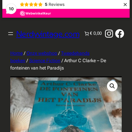
×
5
Reviews
10
Instag
Fac
Nerdyvintage.com
€ 0,00
Home
/
Onze webshop
/
Tweedehands
boeken
/
Science Fiction
/ Arthur C Clarke – De
fonteinen van het Paradijs