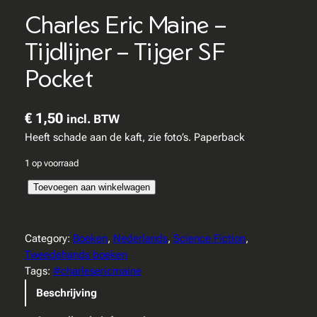
Charles Eric Maine –
Tijdlijner – Tijger SF
Pocket
€
1,50
incl. BTW
Heeft schade aan de kaft, zie foto’s. Paperback
1 op voorraad
C
Toevoegen aan winkelwagen
h
a
r
Category:
Boeken
, 
Nederlands
, 
Science Fiction
, 
l
Tweedehands boeken
e
Tags:
#charlesericmaine
s
Beschrijving
E