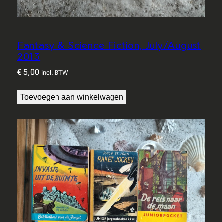
l
Fantasy & Science Fiction, July/August
2013
€
5,00
incl. BTW
Toevoegen aan winkelwagen