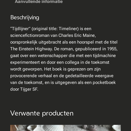
r
Aanvullende informatie
i
c
Beschrijving
M
a
“Tijdlijner” (original title: Timeliner) is een
i
sciencefictionroman van Charles Eric Maine,
n
oorspronkelijk uitgebracht als een hoorspel met de titel
e
The Einstein Highway. De roman, gepubliceerd in 1955,
–
gaat over een wetenschapper die met een tijdmachine
T
experimenteert en door een collega in de toekomst
i
wordt geworpen. Het boek is geprezen om zijn
j
provocerende verhaal en de gedetailleerde weergave
d
van de toekomst, en is uitgegeven als een pocketboek
l
door Tijger SF.
i
j
n
Verwante producten
e
r
–