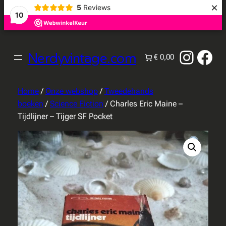
×
5
Reviews
10
Instag
Fac
Nerdyvintage.com
€ 0,00
Home
/
Onze webshop
/
Tweedehands
boeken
/
Science Fiction
/ Charles Eric Maine –
Tijdlijner – Tijger SF Pocket