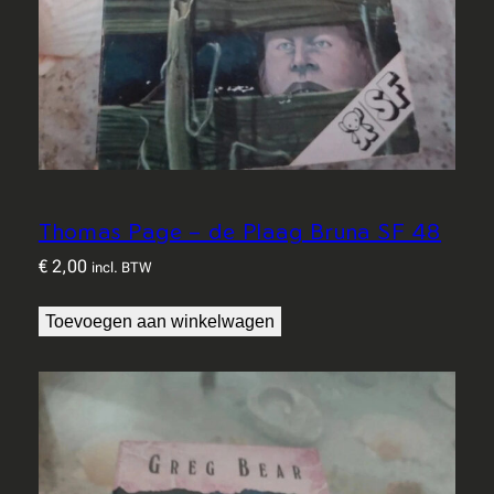
Thomas Page – de Plaag Bruna SF 48
€
2,00
incl. BTW
Toevoegen aan winkelwagen