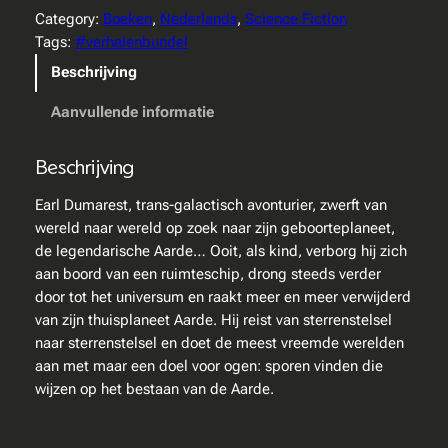
a
Category:
Boeken
, 
Nederlands
, 
Science Fiction
r
Tags:
#verhalenbundel
e
Beschrijving
s
t
Aanvullende informatie
S
a
Beschrijving
g
a
Earl Dumarest, trans-galactisch avonturier, zwerft van
1
wereld naar wereld op zoek naar zijn geboorteplaneet,
e
de legendarische Aarde… Ooit, als kind, verborg hij zich
n
aan boord van een ruimteschip, drong steeds verder
2
door tot het universum en raakt meer en meer verwijderd
–
van zijn thuisplaneet Aarde. Hij reist van sterrenstelsel
s
naar sterrenstelsel en doet de meest vreemde werelden
c
aan met maar een doel voor ogen: sporen vinden die
i
wijzen op het bestaan van de Aarde.
e
n