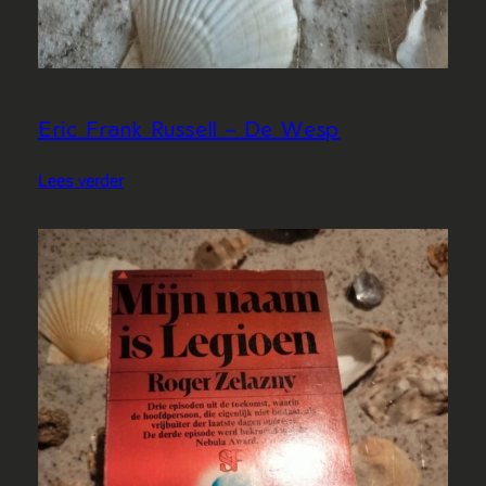
a
l
Eric Frank Russell – De Wesp
Lees verder