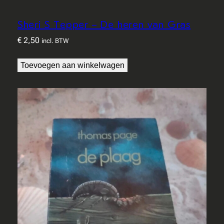
Sheri S Tepper – De heren van Gras
€
2,50
incl. BTW
Toevoegen aan winkelwagen