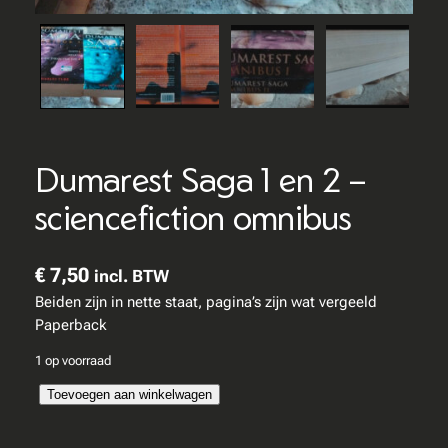
Dumarest Saga 1 en 2 –
sciencefiction omnibus
€
7,50
incl. BTW
Beiden zijn in nette staat, pagina’s zijn wat vergeeld
Paperback
1 op voorraad
D
Toevoegen aan winkelwagen
u
m