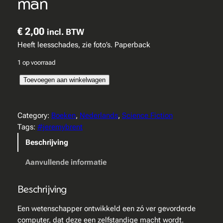
man
€
2,00
incl. BTW
Heeft leesschades, zie foto’s. Paperback
1 op voorraad
J
Toevoegen aan winkelwagen
e
r
e
Category:
Boeken
, 
Nederlands
, 
Science Fiction
m
Tags:
#jeremybrent
y
Beschrijving
B
r
Aanvullende informatie
e
n
Beschrijving
t
–
Een wetenschapper ontwikkeld een zó ver gevorderde
D
computer, dat deze een zelfstandige macht wordt.