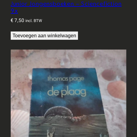
Junior Jongensboeken – Sciencefiction
9x
€
7,50
incl. BTW
Toevoegen aan winkelwagen