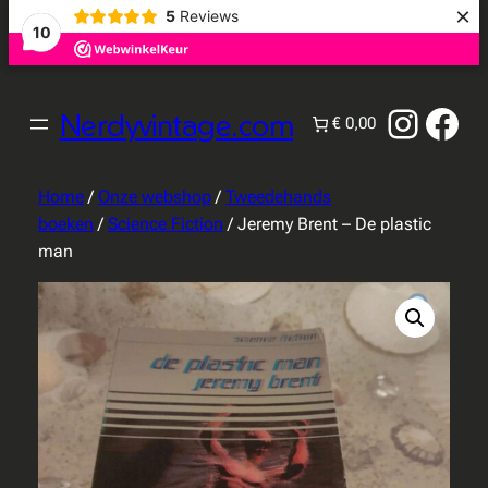
×
5
Reviews
10
Instag
Fac
Nerdyvintage.com
€ 0,00
Home
/
Onze webshop
/
Tweedehands
boeken
/
Science Fiction
/ Jeremy Brent – De plastic
man