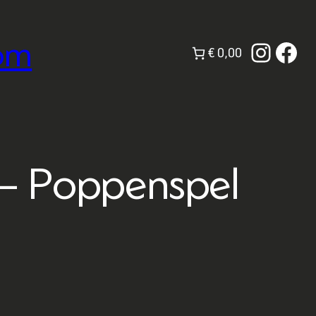
om
Instag
Fac
€ 0,00
 – Poppenspel