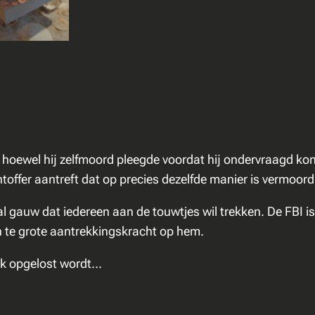
e
n
s
p
e
l
a
a
, hoewel hij zelfmoord pleegde voordat hij ondervraagd k
n
chtoffer aantreft dat op precies dezelfde manier is vermoo
t
a
 gauw dat iedereen aan de touwtjes wil trekken. De FBI is h
l
n te grote aantrekkingskracht op hem.
zaak opgelost wordt…