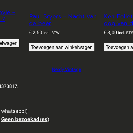
oyle –
Paul Bryers – Nacht van
Ken Follet
 7
de beer
oog van d
€
2,50
€
3,00
incl. BTW
incl. BT
kelwagen
Toevoegen aan winkelwagen
Toevoegen a
Nerdy Vintage
94373817.
a whatsapp!)
:
Geen bezoekadres
)