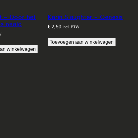
t – Door het
Karin Slaughter – Genesis
e naald
€
2,50
incl. BTW
W
Toevoegen aan winkelwagen
an winkelwagen