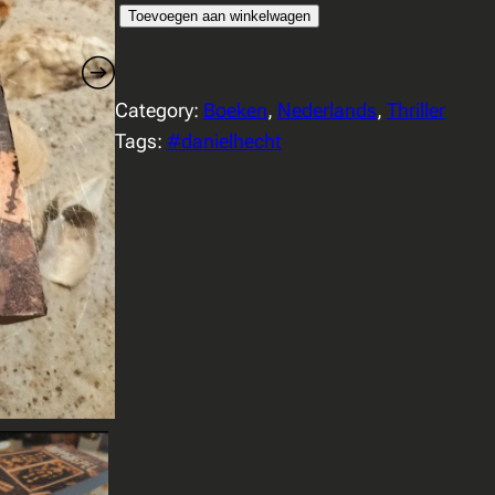
D
Toevoegen aan winkelwagen
a
n
Category:
Boeken
, 
Nederlands
, 
Thriller
i
Tags:
#danielhecht
e
l
H
e
c
h
t
–
P
o
p
p