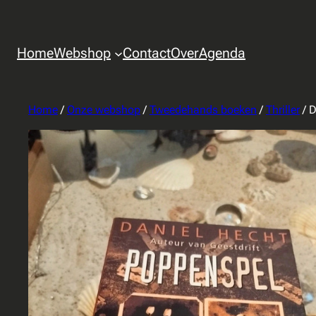
Home
Webshop
Contact
Over
Agenda
Home
/
Onze webshop
/
Tweedehands boeken
/
Thriller
/ D