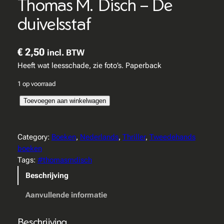
Thomas M. Disch – De
duivelsstaf
€
2,50
incl. BTW
Heeft wat leesschade, zie foto’s. Paperback
1 op voorraad
T
Toevoegen aan winkelwagen
h
o
m
Category:
Boeken
, 
Nederlands
, 
Thriller
, 
Tweedehands
a
boeken
s
Tags:
#thomasmdisch
M
Beschrijving
.
D
Aanvullende informatie
i
s
Beschrijving