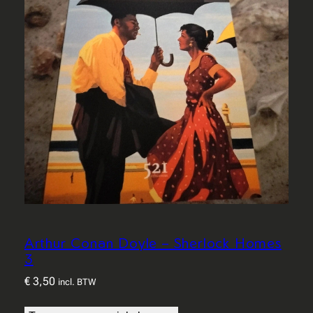
a
l
Arthur Conan Doyle – Sherlock Homes
3
€
3,50
incl. BTW