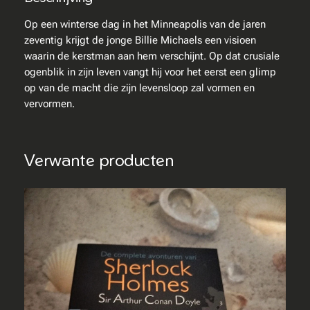
c
h
Op een winterse dag in het Minneapolis van de jaren
–
zeventig krijgt de jonge Billie Michaels een visioen
D
waarin de kerstman aan hem verschijnt. Op dat crusiale
e
ogenblik in zijn leven vangt hij voor het eerst een glimp
d
op van de macht die zijn levensloop zal vormen en
u
vervormen.
i
v
e
Verwante producten
l
s
s
t
a
f
a
a
n
t