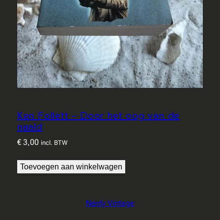
Ken Follett – Door het oog van de
naald
€
3,00
incl. BTW
Toevoegen aan winkelwagen
Nerdy Vintage