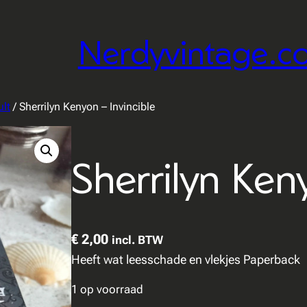
Nerdyvintage.c
lt
/ Sherrilyn Kenyon – Invincible
Sherrilyn Keny
€
2,00
incl. BTW
Heeft wat leesschade en vlekjes Paperback
1 op voorraad