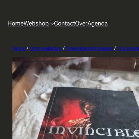
Home
Webshop
Contact
Over
Agenda
Home
/
Onze webshop
/
Tweedehands boeken
/
Young Adu