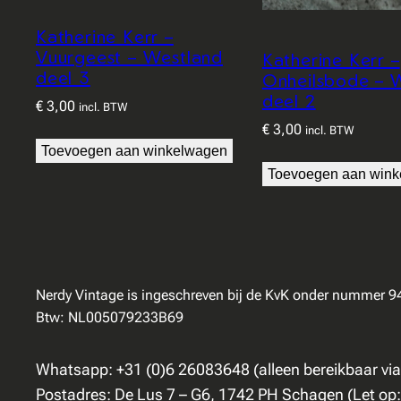
Katherine Kerr –
Vuurgeest – Westland
Katherine Kerr –
deel 3
Onheilsbode – 
deel 2
€
3,00
incl. BTW
€
3,00
incl. BTW
Toevoegen aan winkelwagen
Toevoegen aan win
Nerdy Vintage is ingeschreven bij de KvK onder nummer 
Btw: NL005079233B69
Whatsapp: +31 (0)6 26083648 (alleen bereikbaar vi
Postadres: De Lus 7 – G6, 1742 PH Schagen (Let op