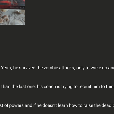
I
n
v
i
n
c
i
b
l
r. Yeah, he survived the zombie attacks, only to wake up an
e
a
a
han the last one, his coach is trying to recruit him to thin
n
t
a
t of powers and if he doesn’t learn how to raise the dead
l