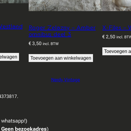
Westland
Roger Zelazny – Amber
X-Files –
omnibus deel 3
€
2,50
incl. BT
€
3,50
incl. BTW
Toevoegen a
kelwagen
Toevoegen aan winkelwagen
Nerdy Vintage
94373817.
a whatsapp!)
:
Geen bezoekadres
)