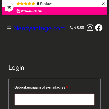
×
5
Reviews
10
Ga
naar
Instag
Fac
Nerdyvintage.com
€ 0,00
de
inhoud
Login
Vereist
Gebruikersnaam of e-mailadres
*