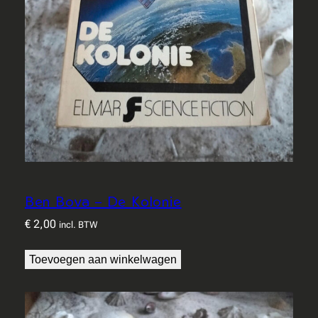
Ben Bova – De Kolonie
€
2,00
incl. BTW
Toevoegen aan winkelwagen