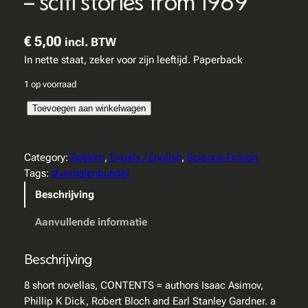
– scifi stories from 1969
€
5,00
incl. BTW
In nette staat, zeker voor zijn leeftijd. Paperback
1 op voorraad
O
Toevoegen aan winkelwagen
t
h
e
Category:
Boeken
, 
Engels / English
, 
Science Fiction
r
Tags:
#verhalenbundel
W
Beschrijving
o
r
Aanvullende informatie
l
d
Beschrijving
s
,
8 short novellas, CONTENTS = authors Isaac Asimov,
o
Phillip K Dick, Robert Bloch and Earl Stanley Gardner. a