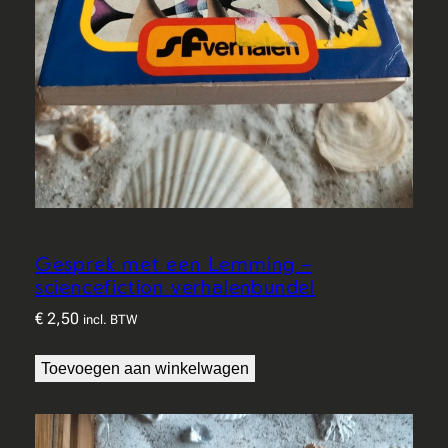
e
s
f
r
o
m
1
9
6
9
a
Gesprek met een Lemming –
a
sciencefiction verhalenbundel
n
€
2,50
t
incl. BTW
a
l
Toevoegen aan winkelwagen