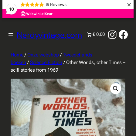
×
5
Reviews
10
Instag
Fac
Nerdyvintage.com
€ 0,00
Home
/
Onze webshop
/
Tweedehands
boeken
/
Science Fiction
/ Other Worlds, other Times –
scifi stories from 1969