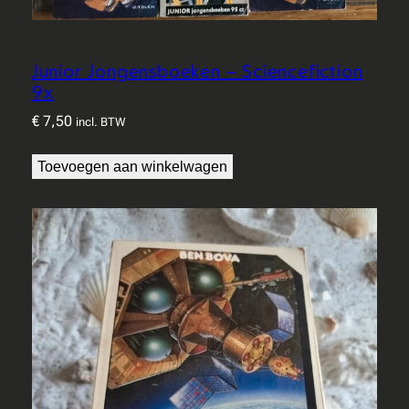
Junior Jongensboeken – Sciencefiction
9x
€
7,50
incl. BTW
Toevoegen aan winkelwagen