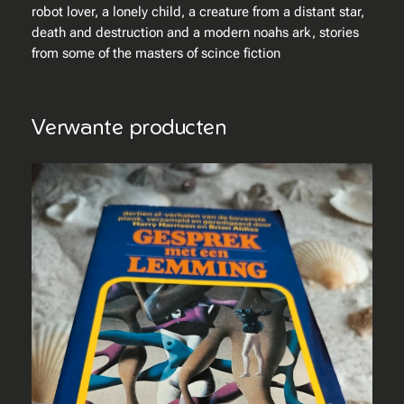
t
robot lover, a lonely child, a creature from a distant star,
h
death and destruction and a modern noahs ark, stories
e
from some of the masters of scince fiction
r
T
i
Verwante producten
m
e
s
–
s
c
i
f
i
s
t
o
r
i