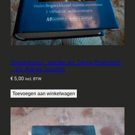
Stephenson, Varley en Terry Pratchett
– de Aarde voorbij
€
5,00
incl. BTW
Toevoegen aan winkelwagen