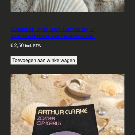
Gesprek met een Lemming –
sciencefiction verhalenbundel
€
2,50
incl. BTW
Toevoegen aan winkelwagen