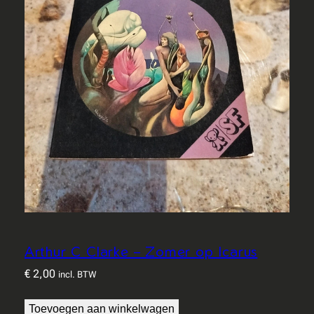
Arthur C Clarke – Zomer op Icarus
€
2,00
incl. BTW
Toevoegen aan winkelwagen