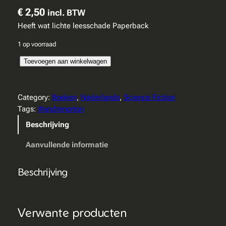
€
2,50
incl. BTW
Heeft wat lichte leesschade Paperback
1 op voorraad
A
Toevoegen aan winkelwagen
n
d
r
Category:
Boeken
, 
Nederlands
, 
Science Fiction
e
Tags:
#andrenorton
N
Beschrijving
o
r
Aanvullende informatie
t
o
Beschrijving
n
–
K
Verwante producten
a
t