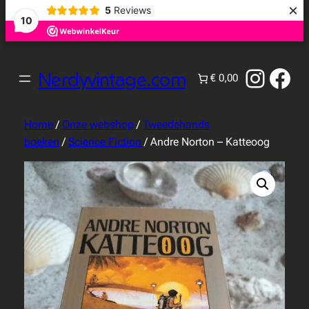
×
5
Reviews
10
Instag
Fac
Nerdyvintage.com
€ 0,00
Home
/
Onze webshop
/
Tweedehands
boeken
/
Science Fiction
/ Andre Norton – Katteoog