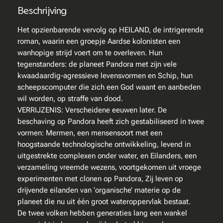
e
Beschrijving
r
t
Het opzienbarende vervolg op HEILAND, de intrigerende
e
roman, waarin een groepje Aardse kolonisten een
n
wanhopige strijd voert om te overleven. Hun
B
tegenstanders: de planeet Pandora met zijn vele
i
kwaadaardig-agressieve levensvormen en Schip, hun
l
scheepscomputer die zich een God waant en aanbeden
l
wil worden, op straffe van dood.
R
VERRIJZENIS: Verscheidene eeuwen later. De
a
beschaving op Pandora heeft zich gestabiliseerd in twee
n
vormen: Mermen, een mensensoort met een
s
hoogstaande technologische ontwikkeling, levend in
o
uitgestrekte complexen onder water, en Eilanders, een
m
verzameling vreemde wezens, voortgekomen uit vroege
–
experimenten met clonen op Pandora, Zij leven op
V
drijvende eilanden van ‘organische’ materie op de
e
planeet die nu uit één groot wateroppervlak bestaat.
r
De twee volken hebben generaties lang een wankel
r