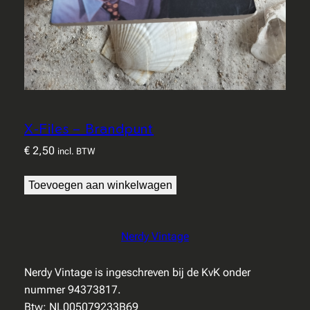
X-Files – Brandpunt
€
2,50
incl. BTW
Toevoegen aan winkelwagen
Nerdy Vintage
Nerdy Vintage is ingeschreven bij de KvK onder
nummer 94373817.
Btw: NL005079233B69