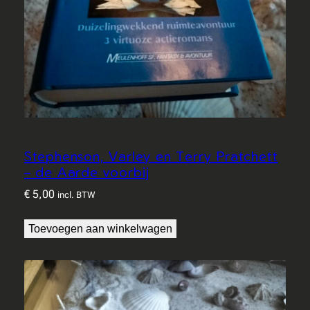
Stephenson, Varley en Terry Pratchett
– de Aarde voorbij
€
5,00
incl. BTW
Toevoegen aan winkelwagen