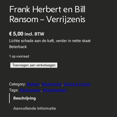
Frank Herbert en Bill
Ransom – Verrijzenis
€
5,00
incl. BTW
Lichte schade aan de kaft, verder in nette staat
Beterback
1 op voorraad
F
Toevoegen aan winkelwagen
r
a
n
Category:
Boeken
, 
Nederlands
, 
Science Fiction
k
Tags:
#billransom
, 
#frankherbert
H
Beschrijving
e
r
Aanvullende informatie
b