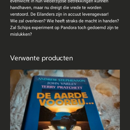
evenwicht in hun wederzijdse betrekkingen kunnen
i
handhaven, maar nu dreigt die vrede te worden
j
verstoord. De Eilanders zijn in accuut levensgevaar!
z
Wie zal overleven? Wie heeft straks de macht in handen?
e
Zal Schips experiment op Pandora toch gedoemd zijn te
n
mislukken?
i
s
a
Verwante producten
a
n
t
a
l