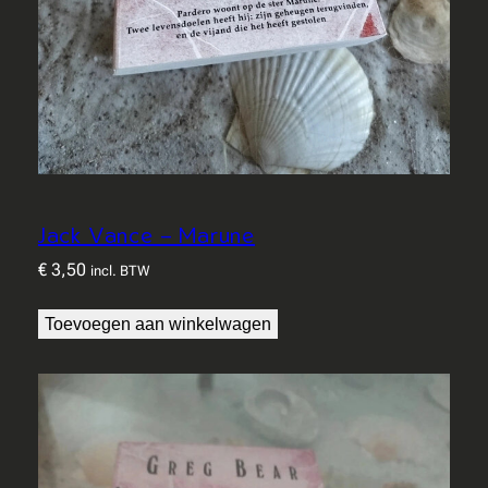
Jack Vance – Marune
€
3,50
incl. BTW
Toevoegen aan winkelwagen