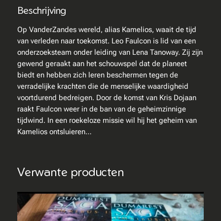
s
Beschrijving
t
o
Op VanderZandes wereld, alias Kamelios, waait de tijd
c
van verleden naar toekomst. Leo Faulcon is lid van een
k
onderzoeksteam onder leiding van Lena Tanoway. Zij zijn
–
gewend geraakt aan het schouwspel dat de planeet
Z
biedt en hebben zich leren beschermen tegen de
i
verradelijke krachten die de menselijke waardigheid
e
voortdurend bedreigen. Door de komst van Kris Dojaan
n
raakt Faulcon weer in de ban van de geheimzinnige
d
tijdwind. In een roekeloze missie wil hij het geheim van
e
Kamelios ontsluieren…
B
l
i
Verwante producten
n
d
a
a
n