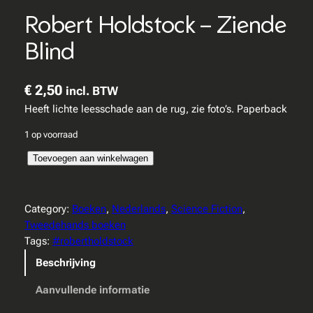
Robert Holdstock – Ziende
Blind
€
2,50
incl. BTW
Heeft lichte leesschade aan de rug, zie foto’s. Paperback
1 op voorraad
R
Toevoegen aan winkelwagen
o
b
e
Category:
Boeken
, 
Nederlands
, 
Science Fiction
, 
r
Tweedehands boeken
t
Tags:
#robertholdstock
H
Beschrijving
o
l
Aanvullende informatie
d