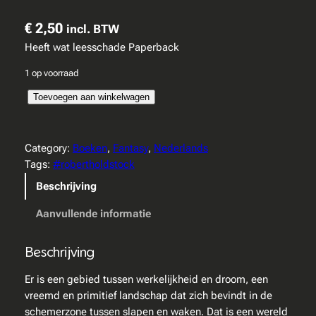
€
2,50
incl. BTW
Heeft wat leesschade Paperback
1 op voorraad
R
Toevoegen aan winkelwagen
o
b
e
Category:
Boeken
, 
Fantasy
, 
Nederlands
r
Tags:
#robertholdstock
t
Beschrijving
H
o
Aanvullende informatie
l
d
Beschrijving
s
t
Er is een gebied tussen werkelijkheid en droom, een
o
vreemd en primitief landschap dat zich bevindt in de
c
schemerzone tussen slapen en waken. Dat is een wereld