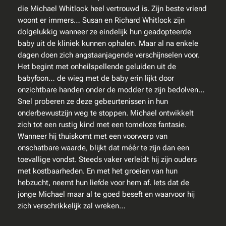
k
die Michael Whitlock heel vertrouwd is. Zijn beste vriend
–
woont er immers… Susan en Richard Whitlock zijn
S
dolgelukkig wanneer ze eindelijk hun geadopteerde
c
baby uit de kliniek kunnen ophalen. Maar al na enkele
h
dagen doen zich angstaanjagende verschijnselen voor.
e
Het begint met onheilspellende geluiden uit de
m
babyfoon… de wieg met de baby erin lijkt door
e
onzichtbare handen onder de modder te zijn bedolven…
r
Snel proberen ze deze gebeurtenissen in hun
z
onderbewustzijn weg te stoppen. Michael ontwikkelt
o
zich tot een rustig kind met een tomeloze fantasie.
n
Wanneer hij thuiskomt met een voorwerp van
e
onschatbare waarde, blijkt dat méér te zijn dan een
a
toevallige vondst. Steeds vaker verleidt hij zijn ouders
a
met kostbaarheden. En met het groeien van hun
n
hebzucht, neemt hun liefde voor hem af. Iets dat de
t
jonge Michael maar al te goed beseft en waarvoor hij
a
zich verschrikkelijk zal wreken…
l