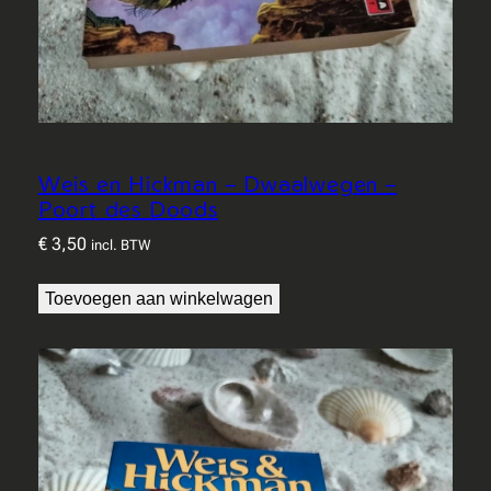
Weis en Hickman – Dwaalwegen –
Poort des Doods
€
3,50
incl. BTW
Toevoegen aan winkelwagen