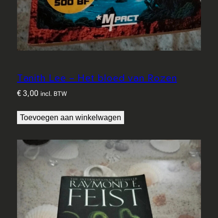
Tanith Lee – Het bloed van Rozen
€
3,00
incl. BTW
Toevoegen aan winkelwagen